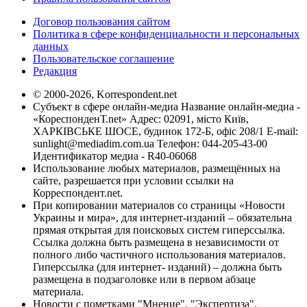
Договор пользования сайтом
Политика в сфере конфиденциальности и персональных
данных
Пользовательское соглашение
Редакция
© 2000-2026, Korrespondent.net
Субъект в сфере онлайн-медиа Название онлайн-медиа -
«КореспонденТ.net» Адрес: 02091, місто Київ,
ХАРКІВСЬКЕ ШОСЕ, будинок 172-Б, офіс 208/1 E-mail:
sunlight@mediadim.com.ua
Телефон: 044-205-43-00
Идентификатор медиа - R40-06068
Использование любых материалов, размещённых на
сайте, разрешается при условии ссылки на
Корреспондент.net.
При копировании материалов со страницы «Новости
Украины и мира», для интернет-изданий – обязательна
прямая открытая для поисковых систем гиперссылка.
Ссылка должна быть размещена в независимости от
полного либо частичного использования материалов.
Гиперссылка (для интернет- изданий) – должна быть
размещена в подзаголовке или в первом абзаце
материала.
Новости с пометками "Мнение", "Экспертиза",