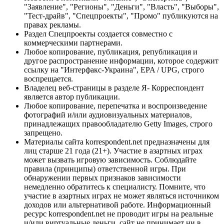
"Заявление", "Регионы", "Деньги", "Власть", "Выборы",
"Тест-драйв", "Спецпроекты", "Промо" публикуются на
правах рекламы.
Раздел Спецпроекты создается совместно с
коммерческими партнерами.
Любое копирование, публикация, републикация и
другое распространение информации, которое содержит
ссылку на "Интерфакс-Украина", EPA / UPG, строго
воспрещается.
Владелец веб-страницы в разделе Я- Корреспондент
является автор публикации.
Любое копирование, перепечатка и воспроизведение
фотографий и/или аудиовизуальных материалов,
принадлежащих правообладателю Getty Images, строго
запрещено.
Материалы сайта korrespondent.net предназначены для
лиц старше 21 года (21+). Участие в азартных играх
может вызвать игровую зависимость. Соблюдайте
правила (принципы) ответственной игры. При
обнаружении первых признаков зависимости
немедленно обратитесь к специалисту. Помните, что
участие в азартных играх не может являться источником
доходов или альтернативой работе. Информационный
ресурс korrespondent.net не проводит игры на реальные
и/или виртуальные деньги, сайт не принимает ни в