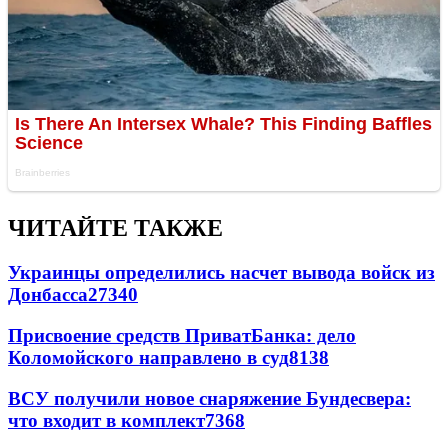
ЧИТАЙТЕ ТАКЖЕ
Украинцы определились насчет вывода войск из
Донбасса
27340
Присвоение средств ПриватБанка: дело
Коломойского направлено в суд
8138
ВСУ получили новое снаряжение Бундесвера:
что входит в комплект
7368