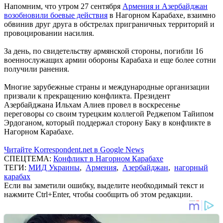
Напомним, что утром 27 сентября
Армения и Азербайджан
возобновили боевые действия
в Нагорном Карабахе, взаимно
обвинив друг друга в обстрелах приграничных территорий и
провоцировании насилия.
За день, по свидетельству армянской стороны, погибли 16
военнослужащих армии обороны Карабаха и еще более сотни
получили ранения.
Многие зарубежные страны и международные организации
призвали к прекращению конфликта. Президент
Азербайджана Ильхам Алиев провел в воскресенье
переговоры со своим турецким коллегой Реджепом Тайипом
Эрдоганом, который поддержал сторону Баку в конфликте в
Нагорном Карабахе.
Читайте Korrespondent.net в Google News
СПЕЦТЕМА:
Конфликт в Нагорном Карабахе
ТЕГИ:
МИД Украины
,
Армения
,
Азербайджан
,
нагорный
карабах
Если вы заметили ошибку, выделите необходимый текст и
нажмите Ctrl+Enter, чтобы сообщить об этом редакции.