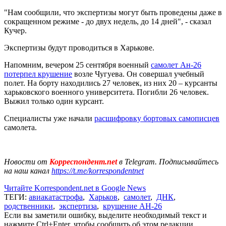
"Нам сообщили, что экспертизы могут быть проведены даже в
сокращенном режиме - до двух недель, до 14 дней", - сказал
Кучер.
Экспертизы будут проводиться в Харькове.
Напомним, вечером 25 сентября военный
самолет Ан-26
потерпел крушение
возле Чугуева. Он совершал учебный
полет. На борту находились 27 человек, из них 20 – курсанты
харьковского военного университета. Погибли 26 человек.
Выжил только один курсант.
Специалисты уже начали
расшифровку бортовых самописцев
самолета.
Новости от
Корреспондент.net
в Telegram. Подписывайтесь
на наш канал
https://t.me/korrespondentnet
Читайте Korrespondent.net в Google News
ТЕГИ:
авиакатастрофа
,
Харьков
,
самолет
,
ДНК
,
родственники
,
экспертиза
,
крушение АН-26
Если вы заметили ошибку, выделите необходимый текст и
нажмите Ctrl+Enter, чтобы сообщить об этом редакции.