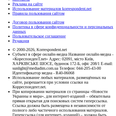
Реклама на сайте
Использование материалов korrespondent.net
Правила пользования сайтом
Договор пользования сайтом
Политика в сфере конфиденциальности и персональных
данных
Пользовательское соглашение
Редакция
© 2000-2026, Korrespondent.net
Субъект в сфере онлайн-медиа Название онлайн-медиа -
«КореспонденТ.net» Адрес: 02091, місто Київ,
ХАРКІВСЬКЕ ШОСЕ, будинок 172-Б, офіс 208/1 E-mail:
sunlight@mediadim.com.ua
Телефон: 044-205-43-00
Идентификатор медиа - R40-06068
Использование любых материалов, размещённых на
сайте, разрешается при условии ссылки на
Корреспондент.net.
При копировании материалов со страницы «Новости
Украины и мира», для интернет-изданий – обязательна
прямая открытая для поисковых систем гиперссылка.
Ссылка должна быть размещена в независимости от
полного либо частичного использования материалов.
Гиперссылка (для интернет- изданий) – должна быть