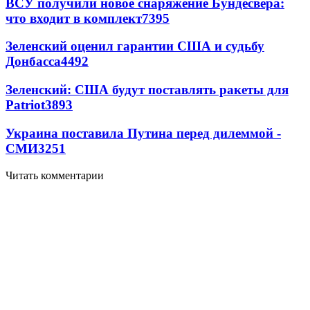
ВСУ получили новое снаряжение Бундесвера:
что входит в комплект
7395
Зеленский оценил гарантии США и судьбу
Донбасса
4492
Зеленский: США будут поставлять ракеты для
Patriot
3893
Украина поставила Путина перед дилеммой -
СМИ
3251
Читать комментарии