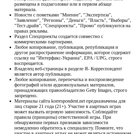
размещена в подзаголовке или в первом абзаце
материала.
Новости с пометками "Мнение", "Экспертиза",
"Заявление", "Регионы", "Деньги", "Власть", "Выборы",
"Тест-драйв", "Спецпроекты", "Промо" публикуются на
правах рекламы.
Раздел Спецпроекты создается совместно с
коммерческими партнерами.
Любое копирование, публикация, републикация и
другое распространение информации, которое содержит
ссылку на "Интерфакс-Украина", EPA / UPG, строго
воспрещается.
Владелец веб-страницы в разделе Я- Корреспондент
является автор публикации.
Любое копирование, перепечатка и воспроизведение
фотографий и/или аудиовизуальных материалов,
принадлежащих правообладателю Getty Images, строго
запрещено.
Материалы сайта korrespondent.net предназначены для
лиц старше 21 года (21+). Участие в азартных играх
может вызвать игровую зависимость. Соблюдайте
правила (принципы) ответственной игры. При
обнаружении первых признаков зависимости
немедленно обратитесь к специалисту. Помните, что
участие в азартных играх не может являться источником