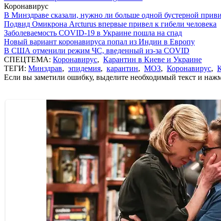
Коронавирус
В Минздраве сказали, нужно ли больше одной бустерной прив
Подвид Омикрона Arcturus впервые привел к гибели человека
Заболеваемость COVID-19 в Украине пошла на спад
Новый вариант коронавируса попал из Индии в Европу
В США отменили режим ЧС, введенный из-за COVID
СПЕЦТЕМА:
Коронавирус
,
Карантин в Киеве и Украине
ТЕГИ:
Минздрав
,
эпидемия
,
карантин
,
МОЗ
,
Коронавирус
,
К
Если вы заметили ошибку, выделите необходимый текст и нажми