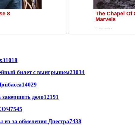
х
31018
рейный билет с выигрышем
23034
Донбасса
14029
а завершить дело
12191
 СОЧ
7545
ы из-за обмеления Днестра
7438