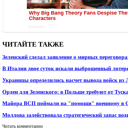
ЧИТАЙТЕ ТАКЖЕ
Зеленский сделал заявление о мирных переговора
В Италии двое суток искали выброшенный лоте
Украинцы определились насчет вывода войск из 
Орден для Зеленского: в Польше требуют от Туск
Майора ВСП поймали на "помощи" военному в
Молдова задействовала стратегический запас вод
Читать комментарии