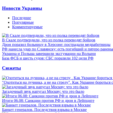
Новости Украины
Последние
Популярные
Комментируемые
В Скале подтвердили, что из полка переводят бойцов
Дрон поразил больницу в Херсоне: пострадали медработницы
РФ нанесла удар по Славянску: есть погибший и пятеро ранен
Украина и Польша завершили эксгумации на Волыни
База ФСБ и шесть судов: СБС поразили 102 цели РФ
Сюжеты
"Охотиться на лучника, а не на стрелу". Как Украине бороться 
Загадочный звук напугал Москву: что это было
Итоги 06.08: Санкции против РФ и дрон в Лейпциге
Банкет генералов. Последствия взрыва в Москве