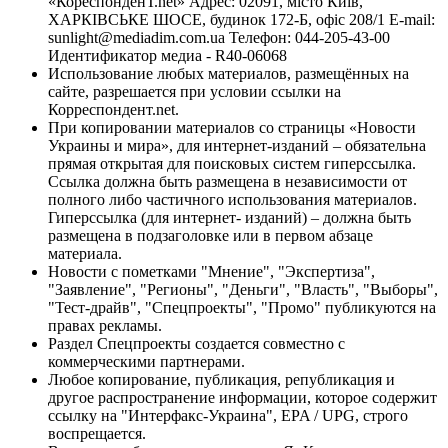
«КореспонденТ.net» Адрес: 02091, місто Київ,
ХАРКІВСЬКЕ ШОСЕ, будинок 172-Б, офіс 208/1 E-mail:
sunlight@mediadim.com.ua
Телефон: 044-205-43-00
Идентификатор медиа - R40-06068
Использование любых материалов, размещённых на
сайте, разрешается при условии ссылки на
Корреспондент.net.
При копировании материалов со страницы «Новости
Украины и мира», для интернет-изданий – обязательна
прямая открытая для поисковых систем гиперссылка.
Ссылка должна быть размещена в независимости от
полного либо частичного использования материалов.
Гиперссылка (для интернет- изданий) – должна быть
размещена в подзаголовке или в первом абзаце
материала.
Новости с пометками "Мнение", "Экспертиза",
"Заявление", "Регионы", "Деньги", "Власть", "Выборы",
"Тест-драйв", "Спецпроекты", "Промо" публикуются на
правах рекламы.
Раздел Спецпроекты создается совместно с
коммерческими партнерами.
Любое копирование, публикация, републикация и
другое распространение информации, которое содержит
ссылку на "Интерфакс-Украина", EPA / UPG, строго
воспрещается.