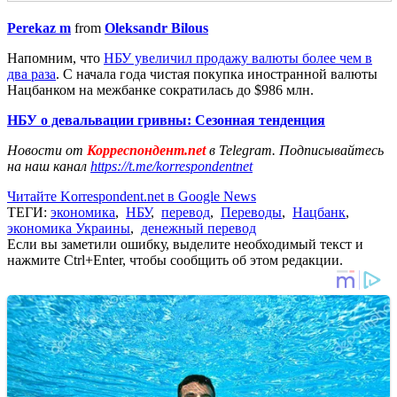
Perekaz m
from
Oleksandr Bilous
Напомним, что
НБУ увеличил продажу валюты более чем в
два раза
. С начала года чистая покупка иностранной валюты
Нацбанком на межбанке сократилась до $986 млн.
НБУ о девальвации гривны: Сезонная тенденция
Новости от
Корреспондент.net
в Telegram. Подписывайтесь
на наш канал
https://t.me/korrespondentnet
Читайте Korrespondent.net в Google News
ТЕГИ:
экономика
,
НБУ
,
перевод
,
Переводы
,
Нацбанк
,
экономика Украины
,
денежный перевод
Если вы заметили ошибку, выделите необходимый текст и
нажмите Ctrl+Enter, чтобы сообщить об этом редакции.