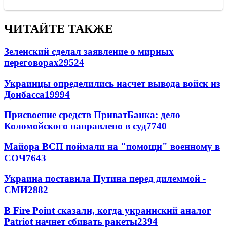
ЧИТАЙТЕ ТАКЖЕ
Зеленский сделал заявление о мирных
переговорах
29524
Украинцы определились насчет вывода войск из
Донбасса
19994
Присвоение средств ПриватБанка: дело
Коломойского направлено в суд
7740
Майора ВСП поймали на "помощи" военному в
СОЧ
7643
Украина поставила Путина перед дилеммой -
СМИ
2882
В Fire Point сказали, когда украинский аналог
Patriot начнет сбивать ракеты
2394