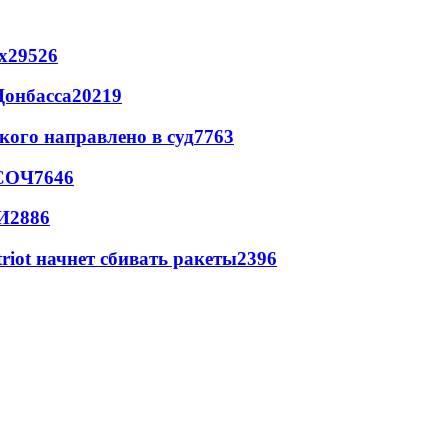
х
29526
Донбасса
20219
кого направлено в суд
7763
 СОЧ
7646
И
2886
triot начнет сбивать ракеты
2396