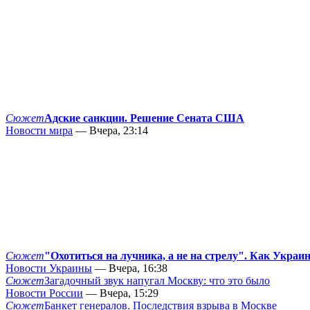
Сюжет
Адские санкции. Решение Сената США
Новости мира
— Вчера, 23:14
Сюжет
"Охотиться на лучника, а не на стрелу". Как Украи
Новости Украины
— Вчера, 16:38
Сюжет
Загадочный звук напугал Москву: что это было
Новости России
— Вчера, 15:29
Сюжет
Банкет генералов. Последствия взрыва в Москве