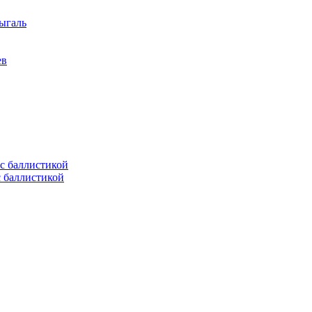
ыгаль
ев
с баллистикой