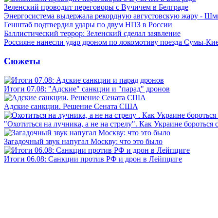
Зеленский проводит переговоры с Вучичем в Белграде
Энергосистема выдержала рекордную августовскую жару - Шм
Генштаб подтвердил удары по двум НПЗ в России
Баллистический террор: Зеленский сделал заявление
Россияне нанесли удар дроном по локомотиву поезда Сумы-Ки
Сюжеты
Итоги 07.08: "Адские" санкции и "парад" дронов
Адские санкции. Решение Сената США
"Охотиться на лучника, а не на стрелу". Как Украине бороться 
Загадочный звук напугал Москву: что это было
Итоги 06.08: Санкции против РФ и дрон в Лейпциге