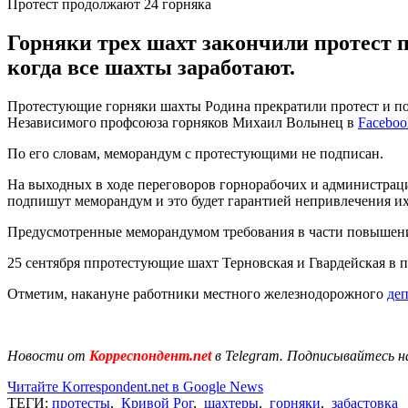
Протест продолжают 24 горняка
Горняки трех шахт закончили протест п
когда все шахты заработают.
Протестующие горняки шахты Родина прекратили протест и подн
Независимого профсоюза горняков Михаил Волынец в
Faceboo
По его словам, меморандум с протестующими не подписан.
На выходных в ходе переговоров горнорабочих и администраци
подпишут меморандум и это будет гарантией непривлечения их
Предусмотренные меморандумом требования в части повышения 
25 сентября ппротестующие шахт Терновская и Гвардейская в по
Отметим, накануне работники местного железнодорожного
деп
Новости от
Корреспондент.net
в Telegram. Подписывайтесь н
Читайте Korrespondent.net в Google News
ТЕГИ:
протесты
,
Кривой Рог
,
шахтеры
,
горняки
,
забастовка