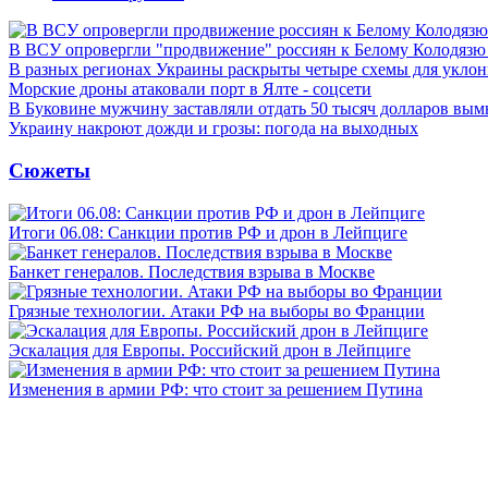
В ВСУ опровергли "продвижение" россиян к Белому Колодязю
В разных регионах Украины раскрыты четыре схемы для уклон
Морские дроны атаковали порт в Ялте - соцсети
В Буковине мужчину заставляли отдать 50 тысяч долларов вы
Украину накроют дожди и грозы: погода на выходных
Сюжеты
Итоги 06.08: Санкции против РФ и дрон в Лейпциге
Банкет генералов. Последствия взрыва в Москве
Грязные технологии. Атаки РФ на выборы во Франции
Эскалация для Европы. Российский дрон в Лейпциге
Изменения в армии РФ: что стоит за решением Путина