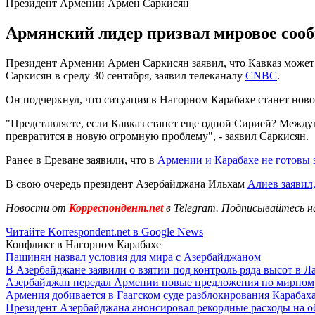
Президент Армении Армен Саркисян
Армянский лидер призвал мировое сооб
Президент Армении Армен Саркисян заявил, что Кавказ может
Саркисян в среду 30 сентября, заявил телеканалу
CNBC
.
Он подчеркнул, что ситуация в Нагорном Карабахе станет нов
"Представляете, если Кавказ станет еще одной Сирией? Междун
превратится в новую огромную проблему", - заявил Саркисян.
Ранее в Ереване заявили, что в
Армении и Карабахе не готовы 
В свою очередь президент Азербайджана Ильхам
Алиев заявил
Новости от
Корреспондент.net
в Telegram. Подписывайтесь н
Читайте Korrespondent.net в Google News
Конфликт в Нагорном Карабахе
Пашинян назвал условия для мира с Азербайджаном
В Азербайджане заявили о взятии под контроль ряда высот в Л
Азербайджан передал Армении новые предложения по мирном
Армения добивается в Гаагском суде разблокирования Карабах
Президент Азербайджана анонсировал рекордные расходы на о