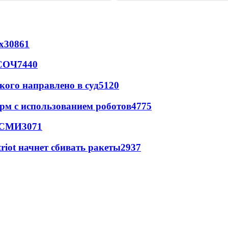
х
30861
 СОЧ
7440
кого направлено в суд
5120
рм с использованием роботов
4775
- СМИ
3071
triot начнет сбивать ракеты
2937