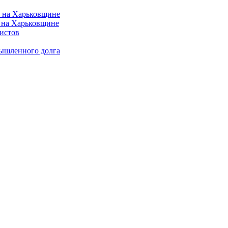
 на Харьковщине
истов
мышленного долга