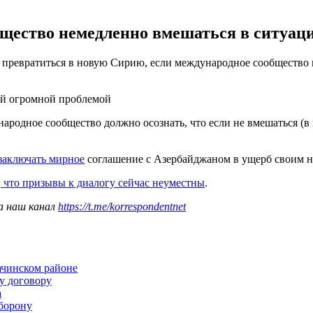
щество немедленно вмешаться в ситуаци
 превратиться в новую Сирию, если международное сообщество 
ой огромной проблемой
ародное сообщество должно осознать, что если не вмешаться (в 
заключать мирное
соглашение с Азербайджаном в ущерб своим 
, что призывы к диалогу сейчас неуместны
.
а наш канал
https://t.me/korrespondentnet
ачинском районе
у договору
а
борону