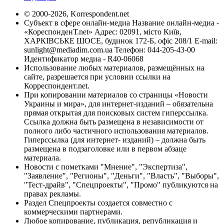
© 2000-2026, Korrespondent.net
Субъект в сфере онлайн-медиа Название онлайн-медиа -
«КореспонденТ.net» Адрес: 02091, місто Київ,
ХАРКІВСЬКЕ ШОСЕ, будинок 172-Б, офіс 208/1 E-mail:
sunlight@mediadim.com.ua
Телефон: 044-205-43-00
Идентификатор медиа - R40-06068
Использование любых материалов, размещённых на
сайте, разрешается при условии ссылки на
Корреспондент.net.
При копировании материалов со страницы «Новости
Украины и мира», для интернет-изданий – обязательна
прямая открытая для поисковых систем гиперссылка.
Ссылка должна быть размещена в независимости от
полного либо частичного использования материалов.
Гиперссылка (для интернет- изданий) – должна быть
размещена в подзаголовке или в первом абзаце
материала.
Новости с пометками "Мнение", "Экспертиза",
"Заявление", "Регионы", "Деньги", "Власть", "Выборы",
"Тест-драйв", "Спецпроекты", "Промо" публикуются на
правах рекламы.
Раздел Спецпроекты создается совместно с
коммерческими партнерами.
Любое копирование, публикация, републикация и