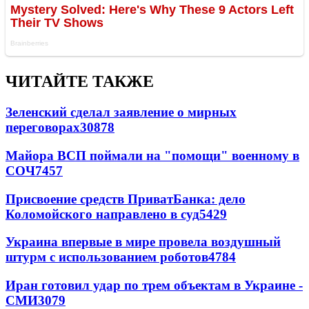
ЧИТАЙТЕ ТАКЖЕ
Зеленский сделал заявление о мирных
переговорах
30878
Майора ВСП поймали на "помощи" военному в
СОЧ
7457
Присвоение средств ПриватБанка: дело
Коломойского направлено в суд
5429
Украина впервые в мире провела воздушный
штурм с использованием роботов
4784
Иран готовил удар по трем объектам в Украине -
СМИ
3079