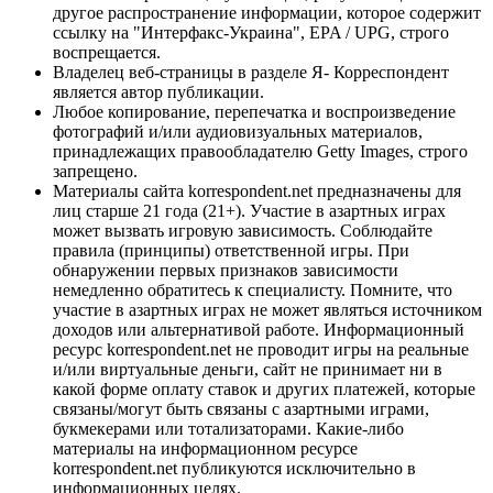
другое распространение информации, которое содержит
ссылку на "Интерфакс-Украина", EPA / UPG, строго
воспрещается.
Владелец веб-страницы в разделе Я- Корреспондент
является автор публикации.
Любое копирование, перепечатка и воспроизведение
фотографий и/или аудиовизуальных материалов,
принадлежащих правообладателю Getty Images, строго
запрещено.
Материалы сайта korrespondent.net предназначены для
лиц старше 21 года (21+). Участие в азартных играх
может вызвать игровую зависимость. Соблюдайте
правила (принципы) ответственной игры. При
обнаружении первых признаков зависимости
немедленно обратитесь к специалисту. Помните, что
участие в азартных играх не может являться источником
доходов или альтернативой работе. Информационный
ресурс korrespondent.net не проводит игры на реальные
и/или виртуальные деньги, сайт не принимает ни в
какой форме оплату ставок и других платежей, которые
связаны/могут быть связаны с азартными играми,
букмекерами или тотализаторами. Какие-либо
материалы на информационном ресурсе
korrespondent.net публикуются исключительно в
информационных целях.