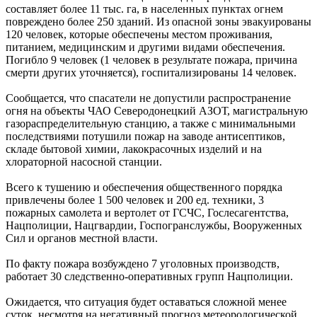
составляет более 11 тыс. га, в населенных пунктах огнем
повреждено более 250 зданий. Из опасной зоны эвакуированы
120 человек, которые обеспечены местом проживания,
питанием, медицинским и другими видами обеспечения.
Погибло 9 человек (1 человек в результате пожара, причина
смерти других уточняется), госпитализированы 14 человек.
Сообщается, что спасатели не допустили распространение
огня на объекты ЧАО Северодонецкий АЗОТ, магистральную
газораспределительную станцию, а также с минимальными
последствиями потушили пожар на заводе антисептиков,
складе бытовой химии, лакокрасочных изделий и на
хлораторной насосной станции.
Всего к тушению и обеспечения общественного порядка
привлечены более 1 500 человек и 200 ед. техники, 3
пожарных самолета и вертолет от ГСЧС, Гослесагентства,
Нацполиции, Нацгвардии, Госпогранслужбы, Вооруженных
Сил и органов местной власти.
По факту пожара возбуждено 7 уголовных производств,
работает 30 следственно-оперативных групп Нацполиции.
Ожидается, что ситуация будет оставаться сложной менее
суток, несмотря на негативный прогноз метеорологической