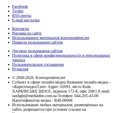
Facebook
Twitter
RSS-ленты
E-mail рассылка
Контакты
Реклама на сайте
Использование материалов korrespondent.net
Правила пользования сайтом
Договор пользования сайтом
Политика в сфере конфиденциальности и персональных
данных
Пользовательское соглашение
Редакция
© 2000-2026, Korrespondent.net
Субъект в сфере онлайн-медиа Название онлайн-медиа -
«КореспонденТ.net» Адрес: 02091, місто Київ,
ХАРКІВСЬКЕ ШОСЕ, будинок 172-Б, офіс 208/1 E-mail:
sunlight@mediadim.com.ua
Телефон: 044-205-43-00
Идентификатор медиа - R40-06068
Использование любых материалов, размещённых на
сайте, разрешается при условии ссылки на