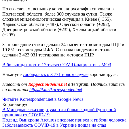
По его словам, вспышку коронавируса зафиксировали в
Полтавской области, более 300 случаев за сутки. Также
сложная эпидемиологическая ситуация в Киеве (+355),
Харьковской области (+487), Одесской области (+292),
Днепропетровской области (+235), Хмельницкой области
(+295).
За прошедшие сутки сделали 24 тысяч тестов методом ПЦР и
19 851 тест методом ИФА. С начала пандемии в стране
сделали 2 423 031 тестирование методом ПЦР.
В больницах почти 17 тысяч COVID-пациентов - МОЗ
Накануне
сообщалось о 3 771 новом случае
коронавируса.
Новости от
Корреспондент.net
в Telegram. Подписывайтесь
на наш канал
https://t.me/korrespondentnet
Читайте Korrespondent.net в Google News
Коронавирус
В Минздраве сказали, нужно ли больше одной бустерной
прививки от COVID-19
Подвид Омикрона Arcturus впервые привел к гибели человека
Заболеваемость COVID-19 в Украине пошла на спад