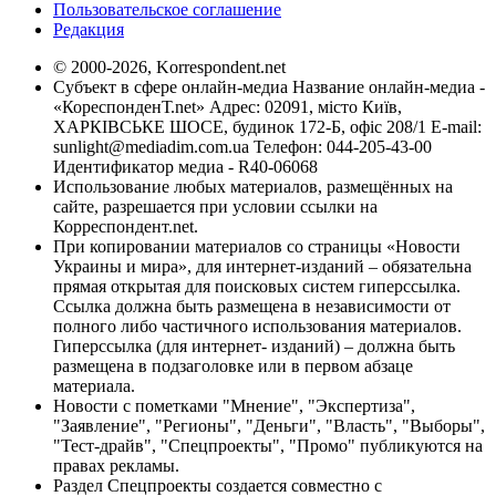
Пользовательское соглашение
Редакция
© 2000-2026, Korrespondent.net
Субъект в сфере онлайн-медиа Название онлайн-медиа -
«КореспонденТ.net» Адрес: 02091, місто Київ,
ХАРКІВСЬКЕ ШОСЕ, будинок 172-Б, офіс 208/1 E-mail:
sunlight@mediadim.com.ua
Телефон: 044-205-43-00
Идентификатор медиа - R40-06068
Использование любых материалов, размещённых на
сайте, разрешается при условии ссылки на
Корреспондент.net.
При копировании материалов со страницы «Новости
Украины и мира», для интернет-изданий – обязательна
прямая открытая для поисковых систем гиперссылка.
Ссылка должна быть размещена в независимости от
полного либо частичного использования материалов.
Гиперссылка (для интернет- изданий) – должна быть
размещена в подзаголовке или в первом абзаце
материала.
Новости с пометками "Мнение", "Экспертиза",
"Заявление", "Регионы", "Деньги", "Власть", "Выборы",
"Тест-драйв", "Спецпроекты", "Промо" публикуются на
правах рекламы.
Раздел Спецпроекты создается совместно с