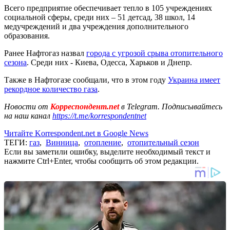
Всего предприятие обеспечивает тепло в 105 учреждениях
социальной сферы, среди них – 51 детсад, 38 школ, 14
медучреждений и два учреждения дополнительного
образования.
Ранее Нафтогаз назвал
города с угрозой срыва отопительного
сезона
. Среди них - Киева, Одесса, Харьков и Днепр.
Также в Нафтогазе сообщали, что в этом году
Украина имеет
рекордное количество газа
.
Новости от
Корреспондент.net
в Telegram. Подписывайтесь
на наш канал
https://t.me/korrespondentnet
Читайте Korrespondent.net в Google News
ТЕГИ:
газ
,
Винница
,
отопление
,
отопительный сезон
Если вы заметили ошибку, выделите необходимый текст и
нажмите Ctrl+Enter, чтобы сообщить об этом редакции.