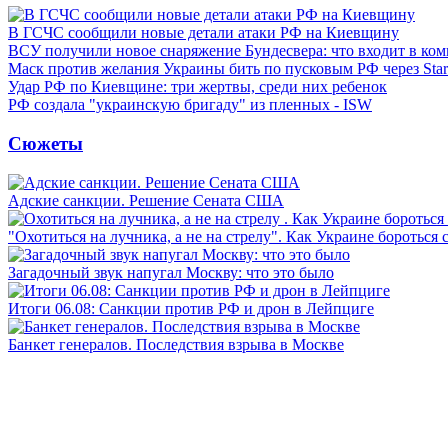
В ГСЧС сообщили новые детали атаки РФ на Киевщину
ВСУ получили новое снаряжение Бундесвера: что входит в ком
Маск против желания Украины бить по пусковым РФ через Star
Удар РФ по Киевщине: три жертвы, среди них ребенок
РФ создала "украинскую бригаду" из пленных - ISW
Сюжеты
Адские санкции. Решение Сената США
"Охотиться на лучника, а не на стрелу". Как Украине бороться 
Загадочный звук напугал Москву: что это было
Итоги 06.08: Санкции против РФ и дрон в Лейпциге
Банкет генералов. Последствия взрыва в Москве