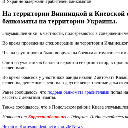
В Украине задержали грабителей банкоматов
На территории Винницкой и Киевской о
банкоматы на территории Украины.
Злоумышленники, в частности, подозреваются в совершении ч
Во время проведения спецоперации на территории Ильинецког
Члены группировки были вооружены боевым автоматическим о
Один из участников банды и вероятно ее организатор, в прош
веществами.
Во время обысков у участников банды изъяли 2 автомата Калаш
вещества, денежные средства и другие вещественные доказател
Ранее сообщалось, что
подрыв банкомата грабителями
попал на
кассеты с деньгами изъяты.
Также сообщалось, что в Подольском районе Киева злоумышл
Новости от
Корреспондент.net
в Telegram. Подписывайтесь н
Читайте Korrespondent.net в Google News