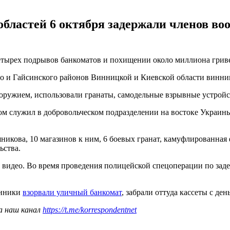
бластей 6 октября задержали членов во
етырех подрывов банкоматов и похищении около миллиона грив
о и Гайсинского районов Винницкой и Киевской области винни
ружием, использовали гранаты, самодельные взрывные устройс
лом служил в добровольческом подразделении на востоке Украи
никова, 10 магазинов к ним, 6 боевых гранат, камуфлированная
ьства.
 видео. Во время проведения полицейской спецоперации по зад
енники
взорвали уличный банкомат
, забрали оттуда кассеты с де
а наш канал
https://t.me/korrespondentnet