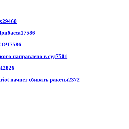
х
29460
Донбасса
17586
 СОЧ
7586
кого направлено в суд
7501
И
2826
triot начнет сбивать ракеты
2372