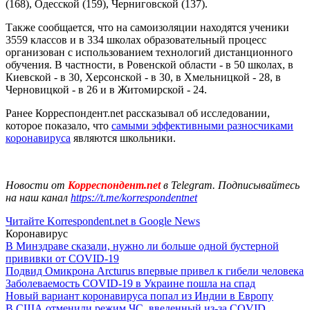
(168), Одесской (159), Черниговской (137).
Также сообщается, что на самоизоляции находятся ученики
3559 классов и в 334 школах образовательный процесс
организован с использованием технологий дистанционного
обучения. В частности, в Ровенской области - в 50 школах, в
Киевской - в 30, Херсонской - в 30, в Хмельницкой - 28, в
Черновицкой - в 26 и в Житомирской - 24.
Ранее Корреспондент.net рассказывал об исследовании,
которое показало, что
самыми эффективными разносчиками
коронавируса
являются школьники.
Новости от
Корреспондент.net
в Telegram. Подписывайтесь
на наш канал
https://t.me/korrespondentnet
Читайте Korrespondent.net в Google News
Коронавирус
В Минздраве сказали, нужно ли больше одной бустерной
прививки от COVID-19
Подвид Омикрона Arcturus впервые привел к гибели человека
Заболеваемость COVID-19 в Украине пошла на спад
Новый вариант коронавируса попал из Индии в Европу
В США отменили режим ЧС, введенный из-за COVID