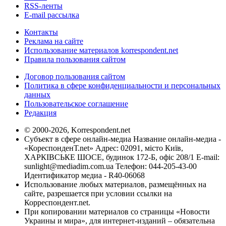
RSS-ленты
E-mail рассылка
Контакты
Реклама на сайте
Использование материалов korrespondent.net
Правила пользования сайтом
Договор пользования сайтом
Политика в сфере конфиденциальности и персональных
данных
Пользовательское соглашение
Редакция
© 2000-2026, Korrespondent.net
Субъект в сфере онлайн-медиа Название онлайн-медиа -
«КореспонденТ.net» Адрес: 02091, місто Київ,
ХАРКІВСЬКЕ ШОСЕ, будинок 172-Б, офіс 208/1 E-mail:
sunlight@mediadim.com.ua
Телефон: 044-205-43-00
Идентификатор медиа - R40-06068
Использование любых материалов, размещённых на
сайте, разрешается при условии ссылки на
Корреспондент.net.
При копировании материалов со страницы «Новости
Украины и мира», для интернет-изданий – обязательна