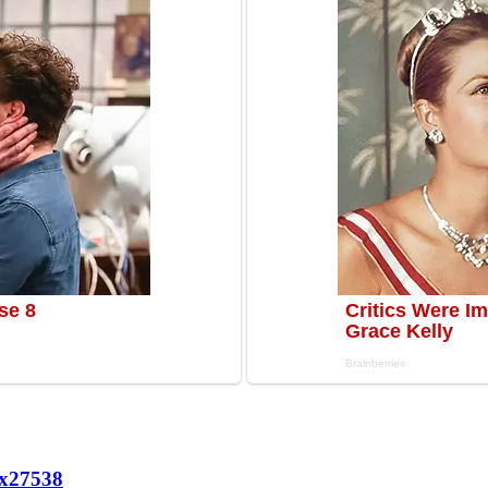
х
27538