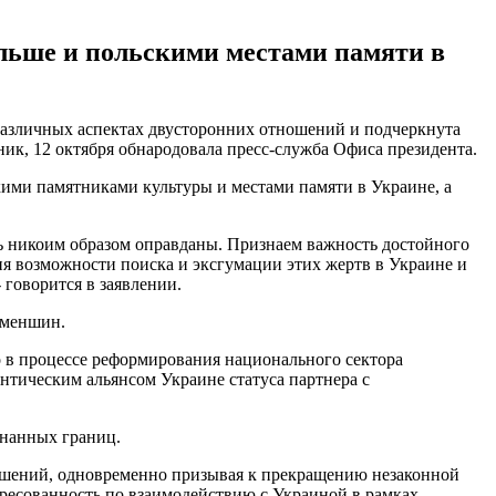
ольше и польскими местами памяти в
различных аспектах двусторонних отношений и подчеркнута
ник, 12 октября обнародовала пресс-служба Офиса президента.
ими памятниками культуры и местами памяти в Украине, а
ть никоим образом оправданы. Признаем важность достойного
я возможности поиска и эксгумации этих жертв в Украине и
говорится в заявлении.
цменшин.
 в процессе реформирования национального сектора
нтическим альянсом Украине статуса партнера с
знанных границ.
шений, одновременно призывая к прекращению незаконной
ресованность по взаимодействию с Украиной в рамках