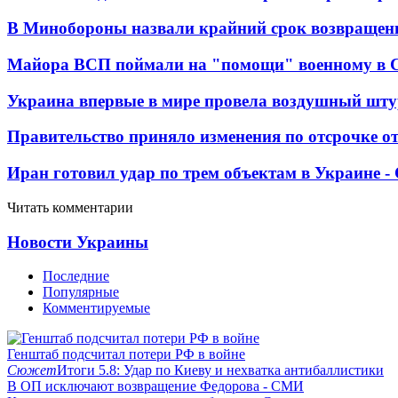
В Минобороны назвали крайний срок возвращен
Майора ВСП поймали на "помощи" военному в
Украина впервые в мире провела воздушный шту
Правительство приняло изменения по отсрочке о
Иран готовил удар по трем объектам в Украине 
Читать комментарии
Новости Украины
Последние
Популярные
Комментируемые
Генштаб подсчитал потери РФ в войне
Сюжет
Итоги 5.8: Удар по Киеву и нехватка антибаллистики
В ОП исключают возвращение Федорова - СМИ