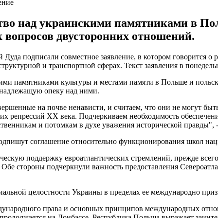
ение
ство над украинскими памятниками в П
х вопросов двусторонних отношений.
уда подписали совместное заявление, в котором говорится о 
труктурной и транспортной сферах. Текст заявления в понедель
ими памятниками культуры и местами памяти в Польше и польск
 надлежащую опеку над ними.
вершенные на почве ненависти, и считаем, что они не могут бы
их репрессий ХХ века. Подчеркиваем необходимость обеспечени
твенникам и потомкам в духе уважения исторической правды", - 
 подпишут соглашение относительно функционирования школ на
ическую поддержку евроатлантических стремлений, прежде всего
 Обе стороны подчеркнули важность предоставления Североатла
иальной целостности Украины в пределах ее международно при
ународного права и основных принципов международных отно
продолжается на Донбассе. Республика Польша выражает заинте