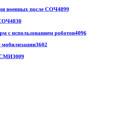
ия военных после СОЧ
4899
 СОЧ
4830
рм с использованием роботов
4096
т мобилизации
3602
- СМИ
3009