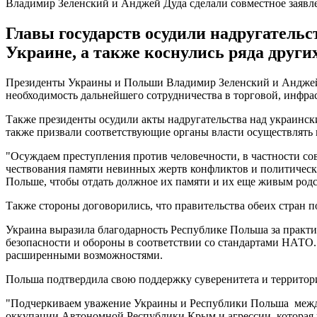
Владимир Зеленский и Анджей Дуда сделали совместное заявл
Главы государств осудили надругатель
Украине, а также коснулись ряда други
Президенты Украины и Польши Владимир Зеленский и Анджей Д
необходимость дальнейшего сотрудничества в торговой, инфрас
Также президенты осудили акты надругательства над украинск
также призвали соответствующие органы власти осуществлять
"Осуждаем преступления против человечности, в частности со
чествования памяти невинных жертв конфликтов и политическ
Польше, чтобы отдать должное их памяти и их еще живым родс
Также стороны договорились, что правительства обеих стран
Украина выразила благодарность Республике Польша за практ
безопасности и обороны в соответствии со стандартами НАТО.
расширенными возможностями.
Польша подтвердила свою поддержку суверенитета и территор
"Подчеркиваем уважение Украины и Республики Польша межд
оккупации Автономной Республики Крым и агрессии, которая 