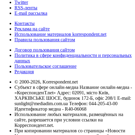
Twitter
RSS-ленты
E-mail рассылка
Контакты
Реклама на сайте
Использование материалов korrespondent.net
Правила пользования сайтом
Договор пользования сайтом
Политика в сфере конфиденциальности и персональных
данных
Пользовательское соглашение
Редакция
© 2000-2026, Korrespondent.net
Субъект в сфере онлайн-медиа Название онлайн-медиа -
«КореспонденТ.net» Адрес: 02091, місто Київ,
ХАРКІВСЬКЕ ШОСЕ, будинок 172-Б, офіс 208/1 E-mail:
sunlight@mediadim.com.ua
Телефон: 044-205-43-00
Идентификатор медиа - R40-06068
Использование любых материалов, размещённых на
сайте, разрешается при условии ссылки на
Корреспондент.net.
При копировании материалов со страницы «Новости