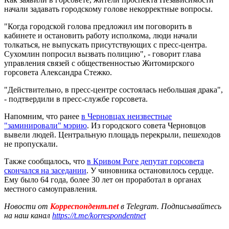
начали задавать городскому голове некорректные вопросы.
"Когда городской голова предложил им поговорить в
кабинете и остановить работу исполкома, люди начали
толкаться, не выпускать присутствующих с пресс-центра.
Сухомлин попросил вызвать полицию", - говорит глава
управления связей с общественностью Житомирского
горсовета Александра Стежко.
"Действительно, в пресс-центре состоялась небольшая драка",
- подтвердили в пресс-службе горсовета.
Напомним, что ранее
в Черновцах неизвестные
"заминировали" мэрию
. Из городского совета Черновцов
вывели людей. Центральную площадь перекрыли, пешеходов
не пропускали.
Также сообщалось, что
в Кривом Роге депутат горсовета
скончался на заседании
. У чиновника остановилось сердце.
Ему было 64 года, более 30 лет он проработал в органах
местного самоуправления.
Новости от
Корреспондент.net
в Telegram. Подписывайтесь
на наш канал
https://t.me/korrespondentnet