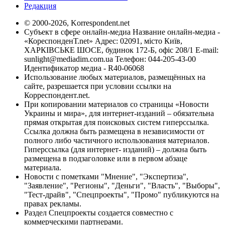
Редакция
© 2000-2026, Korrespondent.net
Субъект в сфере онлайн-медиа Название онлайн-медиа -
«КореспонденТ.net» Адрес: 02091, місто Київ,
ХАРКІВСЬКЕ ШОСЕ, будинок 172-Б, офіс 208/1 E-mail:
sunlight@mediadim.com.ua
Телефон: 044-205-43-00
Идентификатор медиа - R40-06068
Использование любых материалов, размещённых на
сайте, разрешается при условии ссылки на
Корреспондент.net.
При копировании материалов со страницы «Новости
Украины и мира», для интернет-изданий – обязательна
прямая открытая для поисковых систем гиперссылка.
Ссылка должна быть размещена в независимости от
полного либо частичного использования материалов.
Гиперссылка (для интернет- изданий) – должна быть
размещена в подзаголовке или в первом абзаце
материала.
Новости с пометками "Мнение", "Экспертиза",
"Заявление", "Регионы", "Деньги", "Власть", "Выборы",
"Тест-драйв", "Спецпроекты", "Промо" публикуются на
правах рекламы.
Раздел Спецпроекты создается совместно с
коммерческими партнерами.