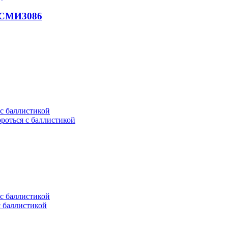
- СМИ
3086
ороться с баллистикой
с баллистикой