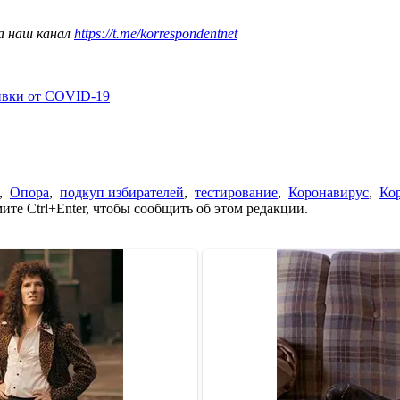
а наш канал
https://t.me/korrespondentnet
ивки от COVID-19
,
Опора
,
подкуп избирателей
,
тестирование
,
Коронавирус
,
Ко
те Ctrl+Enter, чтобы сообщить об этом редакции.