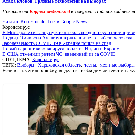
Атака клонов. Грязные технологии на выборах
Новости от
Корреспондент.net
в Telegram. Подписывайтесь н
Читайте Korrespondent.net в Google News
Коронавирус
В Минздраве сказали, нужно ли больше одной бустерной прив
Подвид Омикрона Arcturus впервые привел к гибели человека
Заболеваемость COVID-19 в Украине пошла на спад
Новый вариант коронавируса попал из Индии в Европу
В США отменили режим ЧС, введенный из-за COVID
СПЕЦТЕМА:
Коронавирус
ТЕГИ:
Выборы
,
Харьковская область
,
тесты
,
местные выборы
Если вы заметили ошибку, выделите необходимый текст и нажми