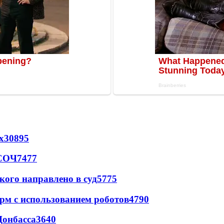
х
30895
 СОЧ
7477
кого направлено в суд
5775
рм с использованием роботов
4790
Донбасса
3640