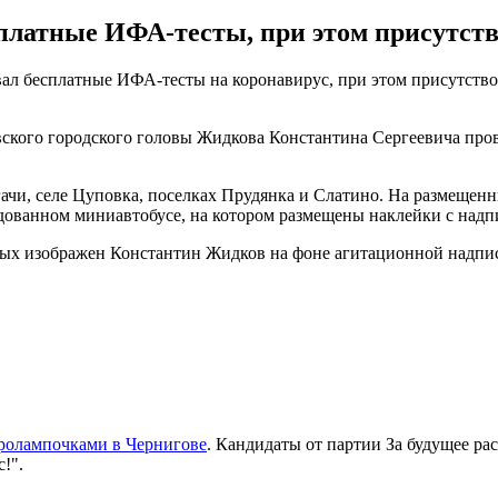
сплатные ИФА-тесты, при этом присутст
ал бесплатные ИФА-тесты на коронавирус, при этом присутство
кого городского головы Жидкова Константина Сергеевича провод
ергачи, селе Цуповка, поселках Прудянка и Слатино. На размеще
дованном миниавтобусе, на котором размещены наклейки с надп
орых изображен Константин Жидков на фоне агитационной надпис
тролампочками в Чернигове
. Кандидаты от партии За будущее ра
!".