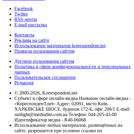
Facebook
Twitter
RSS-ленты
E-mail рассылка
Контакты
Реклама на сайте
Использование материалов korrespondent.net
Правила пользования сайтом
Договор пользования сайтом
Политика в сфере конфиденциальности и персональных
данных
Пользовательское соглашение
Редакция
© 2000-2026, Korrespondent.net
Субъект в сфере онлайн-медиа Название онлайн-медиа -
«КореспонденТ.net» Адрес: 02091, місто Київ,
ХАРКІВСЬКЕ ШОСЕ, будинок 172-Б, офіс 208/1 E-mail:
sunlight@mediadim.com.ua
Телефон: 044-205-43-00
Идентификатор медиа - R40-06068
Использование любых материалов, размещённых на
сайте, разрешается при условии ссылки на