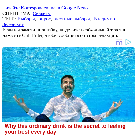
Читайте Korrespondent.net в Google News
СПЕЦТЕМА:
Сюжеты
ТЕГИ:
Выборы
,
опрос
,
местные выборы
,
Владимир
Зеленский
Если вы заметили ошибку, выделите необходимый текст и
нажмите Ctrl+Enter, чтобы сообщить об этом редакции.