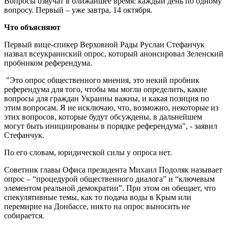
Вопросы озвучат в ближайшее время: каждый день по одному
вопросу. Первый – уже завтра, 14 октября.
Что объясняют
Первый вице-спикер Верховной Рады Руслан Стефанчук
назвал всеукраинский опрос, который анонсировал Зеленский
пробником референдума.
"Это опрос общественного мнения, это некий пробник
референдума для того, чтобы мы могли определить, какие
вопросы для граждан Украины важны, и какая позиция по
этим вопросам. Я не исключаю, что, возможно, некоторые из
этих вопросов, которые будут обсуждены, в дальнейшем
могут быть инициированы в порядке референдума", - заявил
Стефанчук.
По его словам, юридической силы у опроса нет.
Советник главы Офиса президента Михаил Подоляк называет
опрос – “процедурой общественного диалога” и “ключевым
элементом реальной демократии”. При этом он обещает, что
спекулятивные темы, как то подача воды в Крым или
перемирие на Донбассе, никто на опрос выносить не
собирается.