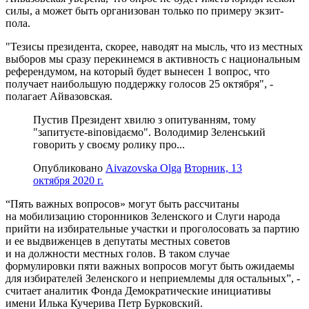
силы, а может быть организован только по примеру экзит-
пола.
"Тезисы президента, скорее, наводят на мысль, что из местных
выборов мы сразу перекинемся в активность с национальным
референдумом, на который будет вынесен 1 вопрос, что
получает наибольшую поддержку голосов 25 октября", -
полагает Айвазовская.
Пустив Президент хвилю з опитуванням, тому
"запитуєте-віповідаємо". Володимир Зеленський
говорить у своєму ролику про...
Опубликовано
Aivazovska Olga
Вторник, 13
октября 2020 г.
“Пять важных вопросов» могут быть рассчитаны
на мобилизацию сторонников Зеленского и Слуги народа
прийти на избирательные участки и проголосовать за партию
и ее выдвиженцев в депутаты местных советов
и на должности местных голов. В таком случае
формулировки пяти важных вопросов могут быть ожидаемы
для избирателей Зеленского и неприемлемы для остальных”, -
считает аналитик Фонда Демократические инициативы
имени Илька Кучерива Петр Бурковский.