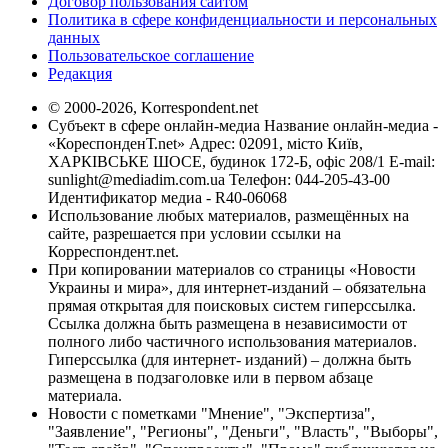
Договор пользования сайтом
Политика в сфере конфиденциальности и персональных
данных
Пользовательское соглашение
Редакция
© 2000-2026, Korrespondent.net
Субъект в сфере онлайн-медиа Название онлайн-медиа -
«КореспонденТ.net» Адрес: 02091, місто Київ,
ХАРКІВСЬКЕ ШОСЕ, будинок 172-Б, офіс 208/1 E-mail:
sunlight@mediadim.com.ua
Телефон: 044-205-43-00
Идентификатор медиа - R40-06068
Использование любых материалов, размещённых на
сайте, разрешается при условии ссылки на
Корреспондент.net.
При копировании материалов со страницы «Новости
Украины и мира», для интернет-изданий – обязательна
прямая открытая для поисковых систем гиперссылка.
Ссылка должна быть размещена в независимости от
полного либо частичного использования материалов.
Гиперссылка (для интернет- изданий) – должна быть
размещена в подзаголовке или в первом абзаце
материала.
Новости с пометками "Мнение", "Экспертиза",
"Заявление", "Регионы", "Деньги", "Власть", "Выборы",