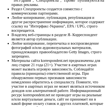
"Тест-драйв", "Спецпроекты", "Промо" публикуются на
правах рекламы.
Раздел Спецпроекты создается совместно с
коммерческими партнерами.
Любое копирование, публикация, републикация и
другое распространение информации, которое содержит
ссылку на "Интерфакс-Украина", EPA / UPG, строго
воспрещается.
Владелец веб-страницы в разделе Я- Корреспондент
является автор публикации.
Любое копирование, перепечатка и воспроизведение
фотографий и/или аудиовизуальных материалов,
принадлежащих правообладателю Getty Images, строго
запрещено.
Материалы сайта korrespondent.net предназначены для
лиц старше 21 года (21+). Участие в азартных играх
может вызвать игровую зависимость. Соблюдайте
правила (принципы) ответственной игры. При
обнаружении первых признаков зависимости
немедленно обратитесь к специалисту. Помните, что
участие в азартных играх не может являться источником
доходов или альтернативой работе. Информационный
ресурс korrespondent.net не проводит игры на реальные
и/или виртуальные деньги, сайт не принимает ни в
какой форме оплату ставок и других платежей, которые