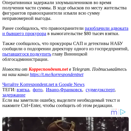
Оперативники задержали злоумышленников во время
получения части суммы. В ходе обысков по месту жительства
фигурантов правоохранители изъяли всю сумму
неправомерной выгоды.
Ранее сообщалось, что правоохранители
разоблачили адвоката
и бывшего прокурора
в вымогательстве $80 тысяч взятки.
Также сообщалось, что прокуроры САП и детективы НАБУ
сообщили о подозрении директору одного из госпредприятий,
пытавшегося подкупить
главу Винницкой
облгосадминистрации.
Новости от
Корреспондент.net
в Telegram. Подписывайтесь
на наш канал
https://t.me/korrespondentnet
Читайте Korrespondent.net в Google News
ТЕГИ:
взятка
,
фото
,
Ивано-Франковск
,
судмедэксперт
,
задержание
Если вы заметили ошибку, выделите необходимый текст и
нажмите Ctrl+Enter, чтобы сообщить об этом редакции.