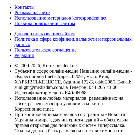
Контакты
Реклама на сайте
Использование материалов korrespondent.net
Правила пользования сайтом
Договор пользования сайтом
Политика в сфере конфиденциальности и персональных
данных
Пользовательское соглашение
Редакция
© 2000-2026, Korrespondent.net
Субъект в сфере онлайн-медиа Название онлайн-медиа -
«КореспонденТ.net» Адрес: 02091, місто Київ,
ХАРКІВСЬКЕ ШОСЕ, будинок 172-Б, офіс 208/1 E-mail:
sunlight@mediadim.com.ua
Телефон: 044-205-43-00
Идентификатор медиа - R40-06068
Использование любых материалов, размещённых на
сайте, разрешается при условии ссылки на
Корреспондент.net.
При копировании материалов со страницы «Новости
Украины и мира», для интернет-изданий – обязательна
прямая открытая для поисковых систем гиперссылка.
Ссылка должна быть размещена в независимости от