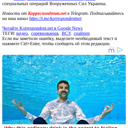
специальных операций Вооруженных Сил Украины.
Новости от
Корреспондент.net
в Telegram. Подписывайтесь
на наш канал
https://t.me/korrespondentnet
Читайте Korrespondent.net в Google News
ТЕГИ:
видео
,
соревнования
,
ВСУ
,
снайпер
Если вы заметили ошибку, выделите необходимый текст и
нажмите Ctrl+Enter, чтобы сообщить об этом редакции.