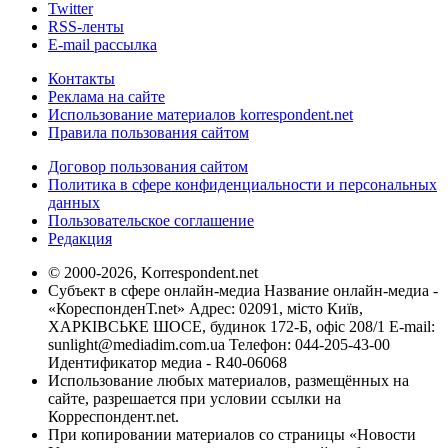
Twitter
RSS-ленты
E-mail рассылка
Контакты
Реклама на сайте
Использование материалов korrespondent.net
Правила пользования сайтом
Договор пользования сайтом
Политика в сфере конфиденциальности и персональных
данных
Пользовательское соглашение
Редакция
© 2000-2026, Korrespondent.net
Субъект в сфере онлайн-медиа Название онлайн-медиа -
«КореспонденТ.net» Адрес: 02091, місто Київ,
ХАРКІВСЬКЕ ШОСЕ, будинок 172-Б, офіс 208/1 E-mail:
sunlight@mediadim.com.ua
Телефон: 044-205-43-00
Идентификатор медиа - R40-06068
Использование любых материалов, размещённых на
сайте, разрешается при условии ссылки на
Корреспондент.net.
При копировании материалов со страницы «Новости