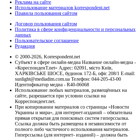
Реклама на сайте
Использование материалов korrespondent.net
Правила пользования сайтом
Договор пользования сайтом
Политика в сфере конфиденциальности и персональных
данных
Пользовательское соглашение
Редакция
© 2000-2026, Korrespondent.net
Субъект в сфере онлайн-медиа Название онлайн-медиа -
«КореспонденТ.net» Адрес: 02091, місто Київ,
ХАРКІВСЬКЕ ШОСЕ, будинок 172-Б, офіс 208/1 E-mail:
sunlight@mediadim.com.ua
Телефон: 044-205-43-00
Идентификатор медиа - R40-06068
Использование любых материалов, размещённых на
сайте, разрешается при условии ссылки на
Корреспондент.net.
При копировании материалов со страницы «Новости
Украины и мира», для интернет-изданий – обязательна
прямая открытая для поисковых систем гиперссылка.
Ссылка должна быть размещена в независимости от
полного либо частичного использования материалов.
Гиперссылка (для интернет- изданий) – должна быть