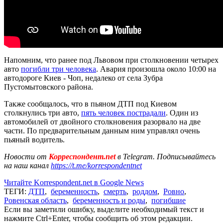
Напомним, что ранее под Львовом при столкновении четырех
авто
погибли три человека
. Авария произошла около 10:00 на
автодороге Киев - Чоп, недалеко от села Зубра
Пустомытовского района.
Также сообщалось, что в пьяном ДТП под Киевом
столкнулись три авто,
пять человек пострадали
. Один из
автомобилей от двойного столкновения разорвало на две
части. По предварительным данным ним управлял очень
пьяный водитель.
Новости от
Корреспондент.net
в Telegram. Подписывайтесь
на наш канал
https://t.me/korrespondentnet
Читайте Korrespondent.net в Google News
ТЕГИ:
ДТП
,
беременность
,
смерть
,
роддом
,
Ровно
,
Ровенская область
,
беременность и роды
,
погибшие
Если вы заметили ошибку, выделите необходимый текст и
нажмите Ctrl+Enter, чтобы сообщить об этом редакции.