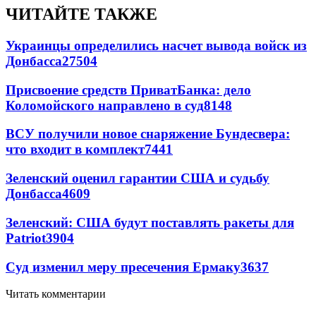
ЧИТАЙТЕ ТАКЖЕ
Украинцы определились насчет вывода войск из
Донбасса
27504
Присвоение средств ПриватБанка: дело
Коломойского направлено в суд
8148
ВСУ получили новое снаряжение Бундесвера:
что входит в комплект
7441
Зеленский оценил гарантии США и судьбу
Донбасса
4609
Зеленский: США будут поставлять ракеты для
Patriot
3904
Суд изменил меру пресечения Ермаку
3637
Читать комментарии