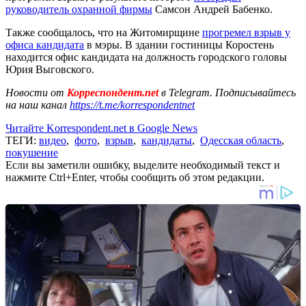
руководитель охранной фирмы
Самсон Андрей Бабенко.
Также сообщалось, что на Житомирщине
прогремел взрыв у
офиса кандидата
в мэры. В здании гостиницы Коростень
находится офис кандидата на должность городского головы
Юрия Выговского.
Новости от
Корреспондент.net
в Telegram. Подписывайтесь
на наш канал
https://t.me/korrespondentnet
Читайте Korrespondent.net в Google News
ТЕГИ:
видео
,
фото
,
взрыв
,
кандидаты
,
Одесская область
,
покушение
Если вы заметили ошибку, выделите необходимый текст и
нажмите Ctrl+Enter, чтобы сообщить об этом редакции.