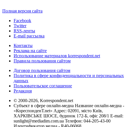
Полная версия сайта
Facebook
Twitter
RSS-ленты
E-mail рассылка
Контакты
Реклама на сайте
Использование материалов korrespondent.net
Правила пользования сайтом
Договор пользования сайтом
Политика в сфере конфиденциальности и персональных
данных
Пользовательское соглашение
Редакция
© 2000-2026, Korrespondent.net
Субъект в сфере онлайн-медиа Название онлайн-медиа -
«КореспонденТ.net» Адрес: 02091, місто Київ,
ХАРКІВСЬКЕ ШОСЕ, будинок 172-Б, офіс 208/1 E-mail:
sunlight@mediadim.com.ua
Телефон: 044-205-43-00
Идентификатор медиа - R40-06068