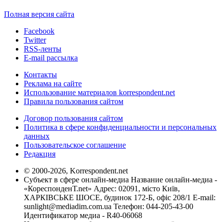
Полная версия сайта
Facebook
Twitter
RSS-ленты
E-mail рассылка
Контакты
Реклама на сайте
Использование материалов korrespondent.net
Правила пользования сайтом
Договор пользования сайтом
Политика в сфере конфиденциальности и персональных
данных
Пользовательское соглашение
Редакция
© 2000-2026, Korrespondent.net
Субъект в сфере онлайн-медиа Название онлайн-медиа -
«КореспонденТ.net» Адрес: 02091, місто Київ,
ХАРКІВСЬКЕ ШОСЕ, будинок 172-Б, офіс 208/1 E-mail:
sunlight@mediadim.com.ua
Телефон: 044-205-43-00
Идентификатор медиа - R40-06068