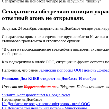
Сепаратисты на Донбассе четыре раза нарушили "тишину"
Сепаратисты обстреляли позиции укра
ответный огонь не открывали.
За сутки, 24 октября, сепаратисты на Донбассе четыре раза н
Сепаратисты применили стрелковое оружие вблизи Каменки и д
станкового гранатомета и стрелкового оружия.
"В ответ на провокационные враждебные выстрелы украинские 
сообщении.
Как подчеркнули в штабе ООС, ситуация на фронте остается 
Напомним, что ранее
Зеленский попросил ООН помочь Донбас
Резников: Два КПВВ откроют на Донбассе 10 ноября
Новости от
Корреспондент.net
в Telegram. Подписывайтесь н
Читайте Korrespondent.net в Google News
Перемирие на Донбассе
На Донбассе резкое усиление обстрелов - штаб ООС
На Донбассе три недели нет потерь - Минобороны