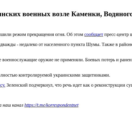
инских военных возле Каменки, Водяно
арушили режим прекращения огня. Об этом
сообщает
пресс-центр ш
важды - недалеко от населенного пункта Шумы. Также в районе
военнослужащие оружие не применяли. Боевых потерь и ранений
полностью контролируемой украинскими защитниками.
су.
Зеленский подчеркнул, что речь идет как о реконструкции су
а наш канал
https://t.me/korrespondentnet