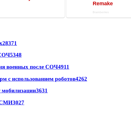
х
28371
 СОЧ
5348
ия военных после СОЧ
4911
рм с использованием роботов
4262
т мобилизации
3631
- СМИ
3027