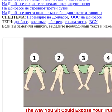
На Донбассе сохраняется режим прекращения огня
На Донбассе не стреляют третьи сутки
На Донбассе почти полностью соблюдают режим тишины
СПЕЦТЕМА:
Перемирие на Донбассе
,
ООС на Донбассе
ТЕГИ:
донбасс
,
военные
,
обстрел
,
сепаратисты
,
ВСУ
Если вы заметили ошибку, выделите необходимый текст и нажми