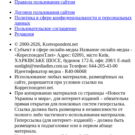
Правила пользования сайтом
Договор пользования сайтом
Политика в сфере конфиденциальности и персональных
данных
Пользовательское соглашение
Редакция
© 2000-2026, Korrespondent.net
Субъект в сфере онлайн-медиа Название онлайн-медиа -
«КореспонденТ.net» Адрес: 02091, місто Київ,
ХАРКІВСЬКЕ ШОСЕ, будинок 172-Б, офіс 208/1 E-mail:
sunlight@mediadim.com.ua
Телефон: 044-205-43-00
Идентификатор медиа - R40-06068
Использование любых материалов, размещённых на
сайте, разрешается при условии ссылки на
Корреспондент.net.
При копировании материалов со страницы «Новости
Украины и мира», для интернет-изданий – обязательна
прямая открытая для поисковых систем гиперссылка.
Ссылка должна быть размещена в независимости от
полного либо частичного использования материалов.
Гиперссылка (для интернет- изданий) – должна быть
размещена в подзаголовке или в первом абзаце
материала.