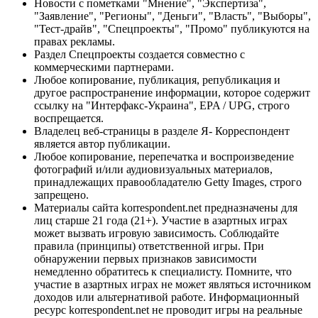
Новости с пометками "Мнение", "Экспертиза",
"Заявление", "Регионы", "Деньги", "Власть", "Выборы",
"Тест-драйв", "Спецпроекты", "Промо" публикуются на
правах рекламы.
Раздел Спецпроекты создается совместно с
коммерческими партнерами.
Любое копирование, публикация, републикация и
другое распространение информации, которое содержит
ссылку на "Интерфакс-Украина", EPA / UPG, строго
воспрещается.
Владелец веб-страницы в разделе Я- Корреспондент
является автор публикации.
Любое копирование, перепечатка и воспроизведение
фотографий и/или аудиовизуальных материалов,
принадлежащих правообладателю Getty Images, строго
запрещено.
Материалы сайта korrespondent.net предназначены для
лиц старше 21 года (21+). Участие в азартных играх
может вызвать игровую зависимость. Соблюдайте
правила (принципы) ответственной игры. При
обнаружении первых признаков зависимости
немедленно обратитесь к специалисту. Помните, что
участие в азартных играх не может являться источником
доходов или альтернативой работе. Информационный
ресурс korrespondent.net не проводит игры на реальные