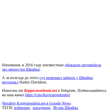
Напомним, в 2016 году неизвестные
обокрали автомобиль
экс-министра Швайки
.
А за полгода до этого
суд разрешил забрать у Швайки
мотоцикл
Harley-Davidson.
Новости от
Корреспондент.net
в Telegram. Подписывайтесь
на наш канал
https://t.me/korrespondentnet
Читайте Korrespondent.net в Google News
ТЕГИ:
избиение
,
нападение
,
Игорь Швайка