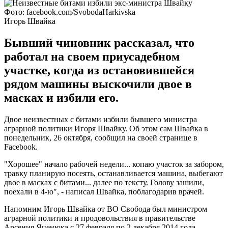
Фото: facebook.com/SvobodaHarkivska
Игорь Швайка
Бывший чиновник рассказал, что
работал на своем приусадебном
участке, когда из остановившейся
рядом машины выскочили двое в
масках и избили его.
Двое неизвестных с битами избили бывшего министра
аграрной политики Игоря Швайку. Об этом сам Швайка в
понедельник, 26 октября, сообщил на своей странице в
Facebook.
"Хорошее" начало рабочей недели... копаю участок за забором,
травку планирую посеять, останавливается машина, выбегают
двое в масках с битами... далее по тексту. Голову зашили,
поехали в 4-ю", - написал Швайка, поблагодарив врачей.
Напомним Игорь Швайка от ВО Свобода был министром
аграрной политики и продовольствия в правительстве
Арсения Яценюка с 27 февраля по 2 декабря 2014 года.