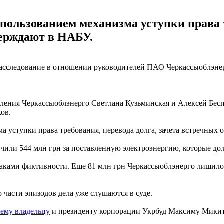
пользованием механизма уступки права т
верждают в НАБУ.
асследование в отношении руководителей ПАО Черкассыоблэнер
авления Черкассыоблэнерго Светлана Кузьминская и Алексей Бес
ов.
а уступки права требования, перевода долга, зачета встречных
учили 544 млн грн за поставленную электроэнергию, которые до
аками фиктивности. Еще 81 млн грн Черкассыоблэнерго лишилос
о части эпизодов дела уже слушаются в суде.
ему владельцу
и президенту корпорации Укрбуд Максиму Мики