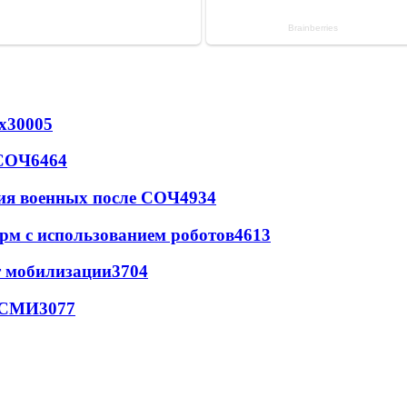
х
30005
 СОЧ
6464
ия военных после СОЧ
4934
рм с использованием роботов
4613
т мобилизации
3704
- СМИ
3077