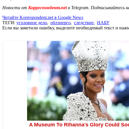
Новости от
Корреспондент.net
в Telegram. Подписывайтесь н
Читайте Korrespondent.net в Google News
ТЕГИ:
уголовное дело
,
облэнерго
,
следствие
,
НАБУ
Если вы заметили ошибку, выделите необходимый текст и нажми