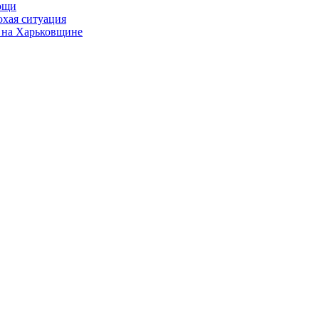
мощи
охая ситуация
 на Харьковщине