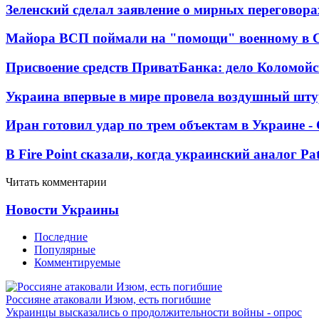
Зеленский сделал заявление о мирных переговора
Майора ВСП поймали на "помощи" военному в
Присвоение средств ПриватБанка: дело Коломойс
Украина впервые в мире провела воздушный шту
Иран готовил удар по трем объектам в Украине 
В Fire Point сказали, когда украинский аналог Pa
Читать комментарии
Новости Украины
Последние
Популярные
Комментируемые
Россияне атаковали Изюм, есть погибшие
Украинцы высказались о продолжительности войны - опрос