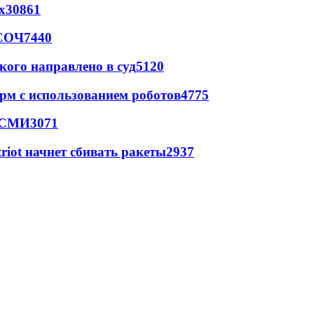
х
30861
 СОЧ
7440
кого направлено в суд
5120
рм с использованием роботов
4775
- СМИ
3071
triot начнет сбивать ракеты
2937