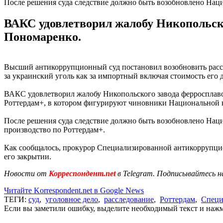
После решения суда следствие должно быть возобновлено Н
ВАКС удовлетворил жалобу Никопольск
Пономаренко.
Высший антикоррупционный суд постановил возобновить расс
за украинский уголь как за импортный включая стоимость его 
ВАКС удовлетворил жалобу Никопольского завода ферросплаво
Роттердам+, в котором фигурируют чиновники Национальной к
После решения суда следствие должно быть возобновлено Н
производство по Роттердам+.
Как сообщалось, прокурор Специализированной антикоррупци
его закрытии.
Новости от
Корреспондент.net
в Telegram. Подписывайтесь н
Читайте Korrespondent.net в Google News
ТЕГИ:
суд
,
уголовное дело
,
расследование
,
Роттердам
,
Специ
Если вы заметили ошибку, выделите необходимый текст и нажми