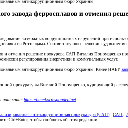
ациональным антикоррупционным бюро Украины
ого завода ферросплавов и отменил реш
ледование возможных коррупционных нарушений при использов
доставки из Роттердама. Соответствующее решение суд вынес во 
в и отменил решение прокурора САП Виталия Пономаренко прек
омиссии регулирования энергетики и коммунальных услуг.
ациональным антикоррупционным бюро Украины. Ранее НАБУ
зая
онной прокуратуры Виталий Пономаренко, курирующий расслед
а наш канал
https://t.me/korrespondentnet
ализированная антикоррупционная прокуратура (САП)
,
САП
,
те Ctrl+Enter, чтобы сообщить об этом редакции.