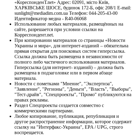
«КореспонденТ.net» Адрес: 02091, місто Київ,
ХАРКІВСЬКЕ ШОСЕ, будинок 172-Б, офіс 208/1 E-mail:
sunlight@mediadim.com.ua
Телефон: 044-205-43-00
Идентификатор медиа - R40-06068
Использование любых материалов, размещённых на
сайте, разрешается при условии ссылки на
Корреспондент.net.
При копировании материалов со страницы «Новости
Украины и мира», для интернет-изданий – обязательна
прямая открытая для поисковых систем гиперссылка.
Ссылка должна быть размещена в независимости от
полного либо частичного использования материалов.
Гиперссылка (для интернет- изданий) – должна быть
размещена в подзаголовке или в первом абзаце
материала.
Новости с пометками "Мнение", "Экспертиза",
"Заявление", "Регионы", "Деньги", "Власть", "Выборы",
"Тест-драйв", "Спецпроекты", "Промо" публикуются на
правах рекламы.
Раздел Спецпроекты создается совместно с
коммерческими партнерами.
Любое копирование, публикация, републикация и
другое распространение информации, которое содержит
ссылку на "Интерфакс-Украина", EPA / UPG, строго
воспрещается.