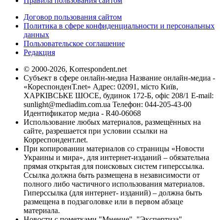
Правила пользования сайтом
Договор пользования сайтом
Политика в сфере конфиденциальности и персональных
данных
Пользовательское соглашение
Редакция
© 2000-2026, Korrespondent.net
Субъект в сфере онлайн-медиа Название онлайн-медиа -
«КореспонденТ.net» Адрес: 02091, місто Київ,
ХАРКІВСЬКЕ ШОСЕ, будинок 172-Б, офіс 208/1 E-mail:
sunlight@mediadim.com.ua
Телефон: 044-205-43-00
Идентификатор медиа - R40-06068
Использование любых материалов, размещённых на
сайте, разрешается при условии ссылки на
Корреспондент.net.
При копировании материалов со страницы «Новости
Украины и мира», для интернет-изданий – обязательна
прямая открытая для поисковых систем гиперссылка.
Ссылка должна быть размещена в независимости от
полного либо частичного использования материалов.
Гиперссылка (для интернет- изданий) – должна быть
размещена в подзаголовке или в первом абзаце
материала.
Новости с пометками "Мнение", "Экспертиза",