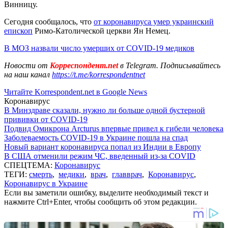
Винницу.
Сегодня сообщалось, что
от коронавируса умер украинский
епископ
Римо-Католической церкви Ян Немец.
В МОЗ назвали число умерших от COVID-19 медиков
Новости от
Корреспондент.net
в Telegram. Подписывайтесь
на наш канал
https://t.me/korrespondentnet
Читайте Korrespondent.net в Google News
Коронавирус
В Минздраве сказали, нужно ли больше одной бустерной
прививки от COVID-19
Подвид Омикрона Arcturus впервые привел к гибели человека
Заболеваемость COVID-19 в Украине пошла на спад
Новый вариант коронавируса попал из Индии в Европу
В США отменили режим ЧС, введенный из-за COVID
СПЕЦТЕМА:
Коронавирус
ТЕГИ:
смерть
,
медики
,
врач
,
главврач
,
Коронавирус
,
Коронавирус в Украине
Если вы заметили ошибку, выделите необходимый текст и
нажмите Ctrl+Enter, чтобы сообщить об этом редакции.