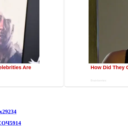
х
29234
 СОЧ
5914