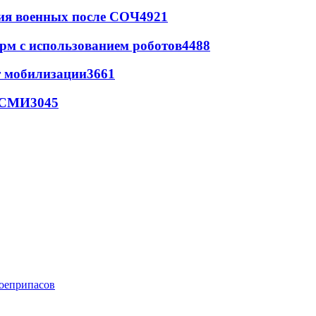
ия военных после СОЧ
4921
рм с использованием роботов
4488
т мобилизации
3661
- СМИ
3045
боеприпасов