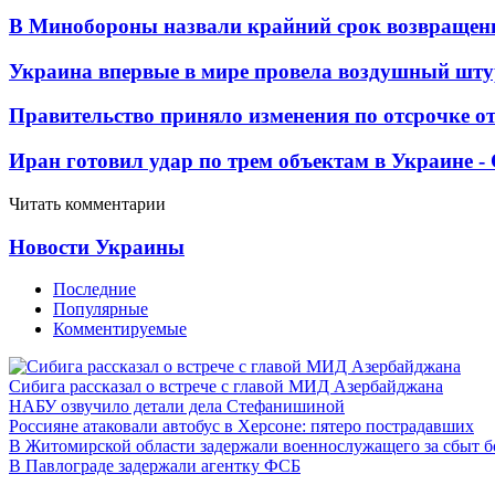
В Минобороны назвали крайний срок возвращен
Украина впервые в мире провела воздушный шту
Правительство приняло изменения по отсрочке о
Иран готовил удар по трем объектам в Украине 
Читать комментарии
Новости Украины
Последние
Популярные
Комментируемые
Сибига рассказал о встрече с главой МИД Азербайджана
НАБУ озвучило детали дела Стефанишиной
Россияне атаковали автобус в Херсоне: пятеро пострадавших
В Житомирской области задержали военнослужащего за сбыт 
В Павлограде задержали агентку ФСБ