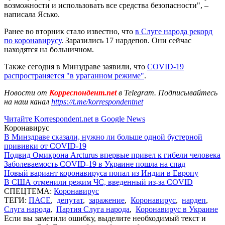
возможности и использовать все средства безопасности", –
написала Ясько.
Ранее во вторник стало известно, что
в Слуге народа рекорд
по коронавирусу
. Заразились 17 нардепов. Они сейчас
находятся на больничном.
Также сегодня в Минздраве заявили, что
COVID-19
распространяется "в ураганном режиме"
.
Новости от
Корреспондент.net
в Telegram. Подписывайтесь
на наш канал
https://t.me/korrespondentnet
Читайте Korrespondent.net в Google News
Коронавирус
В Минздраве сказали, нужно ли больше одной бустерной
прививки от COVID-19
Подвид Омикрона Arcturus впервые привел к гибели человека
Заболеваемость COVID-19 в Украине пошла на спад
Новый вариант коронавируса попал из Индии в Европу
В США отменили режим ЧС, введенный из-за COVID
СПЕЦТЕМА:
Коронавирус
ТЕГИ:
ПАСЕ
,
депутат
,
заражение
,
Коронавирус
,
нардеп
,
Слуга народа
,
Партия Слуга народа
,
Коронавирус в Украине
Если вы заметили ошибку, выделите необходимый текст и