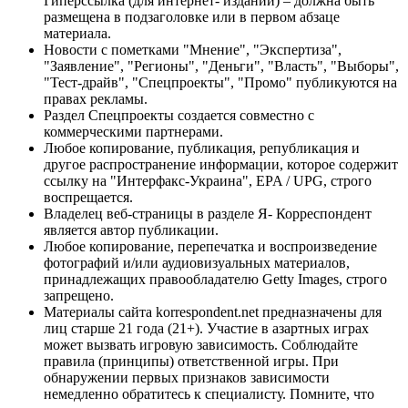
Гиперссылка (для интернет- изданий) – должна быть
размещена в подзаголовке или в первом абзаце
материала.
Новости с пометками "Мнение", "Экспертиза",
"Заявление", "Регионы", "Деньги", "Власть", "Выборы",
"Тест-драйв", "Спецпроекты", "Промо" публикуются на
правах рекламы.
Раздел Спецпроекты создается совместно с
коммерческими партнерами.
Любое копирование, публикация, републикация и
другое распространение информации, которое содержит
ссылку на "Интерфакс-Украина", EPA / UPG, строго
воспрещается.
Владелец веб-страницы в разделе Я- Корреспондент
является автор публикации.
Любое копирование, перепечатка и воспроизведение
фотографий и/или аудиовизуальных материалов,
принадлежащих правообладателю Getty Images, строго
запрещено.
Материалы сайта korrespondent.net предназначены для
лиц старше 21 года (21+). Участие в азартных играх
может вызвать игровую зависимость. Соблюдайте
правила (принципы) ответственной игры. При
обнаружении первых признаков зависимости
немедленно обратитесь к специалисту. Помните, что