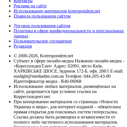
Контакты
Реклама на сайте
Использование материалов korrespondent.net
Правила пользования сайтом
Договор пользования сайтом
Политика в сфере конфиденциальности и персональных
данных
Пользовательское соглашение
Редакция
© 2000-2026, Korrespondent.net
Субъект в сфере онлайн-медиа Название онлайн-медиа -
«КореспонденТ.net» Адрес: 02091, місто Київ,
ХАРКІВСЬКЕ ШОСЕ, будинок 172-Б, офіс 208/1 E-mail:
sunlight@mediadim.com.ua
Телефон: 044-205-43-00
Идентификатор медиа - R40-06068
Использование любых материалов, размещённых на
сайте, разрешается при условии ссылки на
Корреспондент.net.
При копировании материалов со страницы «Новости
Украины и мира», для интернет-изданий – обязательна
прямая открытая для поисковых систем гиперссылка.
Ссылка должна быть размещена в независимости от
полного либо частичного использования материалов.