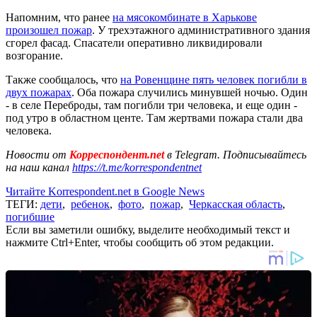
Напомним, что ранее
на мясокомбинате в Харькове
произошел пожар
. У трехэтажного административного здания
сгорел фасад. Спасатели оперативно ликвидировали
возгорание.
Также сообщалось, что
на Ровенщине пять человек погибли в
двух пожарах
. Оба пожара случились минувшей ночью. Один
- в селе Переброды, там погибли три человека, и еще один -
под утро в областном центе. Там жертвами пожара стали два
человека.
Новости от
Корреспондент.net
в Telegram. Подписывайтесь
на наш канал
https://t.me/korrespondentnet
Читайте Korrespondent.net в Google News
ТЕГИ:
дети
,
ребенок
,
фото
,
пожар
,
Черкасская область
,
погибшие
Если вы заметили ошибку, выделите необходимый текст и
нажмите Ctrl+Enter, чтобы сообщить об этом редакции.