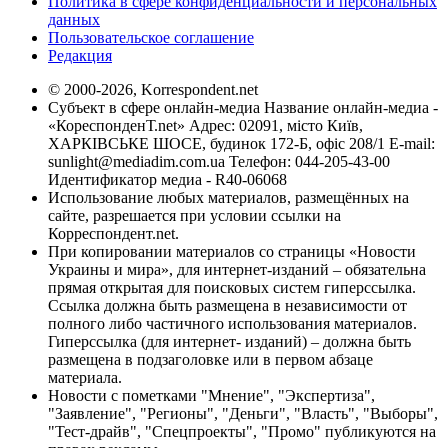
Политика в сфере конфиденциальности и персональных
данных
Пользовательское соглашение
Редакция
© 2000-2026, Korrespondent.net
Субъект в сфере онлайн-медиа Название онлайн-медиа -
«КореспонденТ.net» Адрес: 02091, місто Київ,
ХАРКІВСЬКЕ ШОСЕ, будинок 172-Б, офіс 208/1 E-mail:
sunlight@mediadim.com.ua
Телефон: 044-205-43-00
Идентификатор медиа - R40-06068
Использование любых материалов, размещённых на
сайте, разрешается при условии ссылки на
Корреспондент.net.
При копировании материалов со страницы «Новости
Украины и мира», для интернет-изданий – обязательна
прямая открытая для поисковых систем гиперссылка.
Ссылка должна быть размещена в независимости от
полного либо частичного использования материалов.
Гиперссылка (для интернет- изданий) – должна быть
размещена в подзаголовке или в первом абзаце
материала.
Новости с пометками "Мнение", "Экспертиза",
"Заявление", "Регионы", "Деньги", "Власть", "Выборы",
"Тест-драйв", "Спецпроекты", "Промо" публикуются на