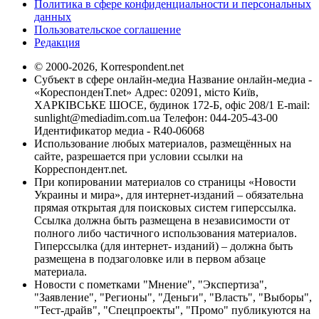
Политика в сфере конфиденциальности и персональных
данных
Пользовательское соглашение
Редакция
© 2000-2026, Korrespondent.net
Субъект в сфере онлайн-медиа Название онлайн-медиа -
«КореспонденТ.net» Адрес: 02091, місто Київ,
ХАРКІВСЬКЕ ШОСЕ, будинок 172-Б, офіс 208/1 E-mail:
sunlight@mediadim.com.ua
Телефон: 044-205-43-00
Идентификатор медиа - R40-06068
Использование любых материалов, размещённых на
сайте, разрешается при условии ссылки на
Корреспондент.net.
При копировании материалов со страницы «Новости
Украины и мира», для интернет-изданий – обязательна
прямая открытая для поисковых систем гиперссылка.
Ссылка должна быть размещена в независимости от
полного либо частичного использования материалов.
Гиперссылка (для интернет- изданий) – должна быть
размещена в подзаголовке или в первом абзаце
материала.
Новости с пометками "Мнение", "Экспертиза",
"Заявление", "Регионы", "Деньги", "Власть", "Выборы",
"Тест-драйв", "Спецпроекты", "Промо" публикуются на