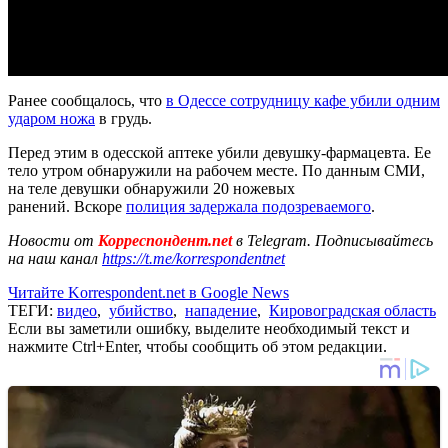
Ранее сообщалось, что
в Одессе сотрудницу кафе убили одним
ударом ножа
в грудь.
Перед этим в одесской аптеке убили девушку-фармацевта. Ее
тело утром обнаружили на рабочем месте. По данным СМИ,
на теле девушки обнаружили 20 ножевых
ранений. Вскоре
полиция задержала подозреваемого
.
Новости от
Корреспондент.net
в Telegram. Подписывайтесь
на наш канал
https://t.me/korrespondentnet
Читайте Korrespondent.net в Google News
ТЕГИ:
видео
,
убийство
,
нападение
,
Кировоградская область
Если вы заметили ошибку, выделите необходимый текст и
нажмите Ctrl+Enter, чтобы сообщить об этом редакции.