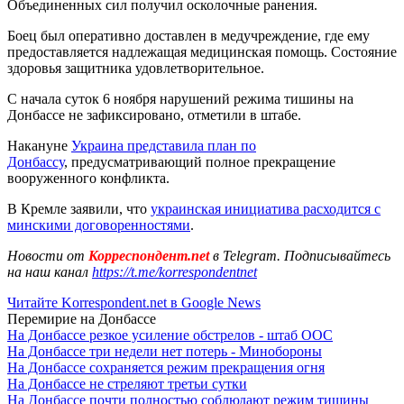
Объединенных сил получил осколочные ранения.
Боец был оперативно доставлен в медучреждение, где ему
предоставляется надлежащая медицинская помощь. Состояние
здоровья защитника удовлетворительное.
С начала суток 6 ноября нарушений режима тишины на
Донбассе не зафиксировано, отметили в штабе.
Накануне
Украина представила план по
Донбассу
, предусматривающий полное прекращение
вооруженного конфликта.
В Кремле заявили, что
украинская инициатива расходится с
минскими договоренностями
.
Новости от
Корреспондент.net
в Telegram. Подписывайтесь
на наш канал
https://t.me/korrespondentnet
Читайте Korrespondent.net в Google News
Перемирие на Донбассе
На Донбассе резкое усиление обстрелов - штаб ООС
На Донбассе три недели нет потерь - Минобороны
На Донбассе сохраняется режим прекращения огня
На Донбассе не стреляют третьи сутки
На Донбассе почти полностью соблюдают режим тишины