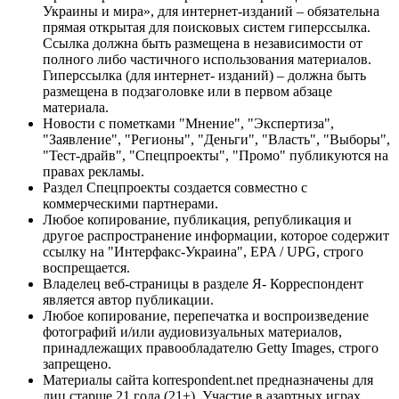
Украины и мира», для интернет-изданий – обязательна
прямая открытая для поисковых систем гиперссылка.
Ссылка должна быть размещена в независимости от
полного либо частичного использования материалов.
Гиперссылка (для интернет- изданий) – должна быть
размещена в подзаголовке или в первом абзаце
материала.
Новости с пометками "Мнение", "Экспертиза",
"Заявление", "Регионы", "Деньги", "Власть", "Выборы",
"Тест-драйв", "Спецпроекты", "Промо" публикуются на
правах рекламы.
Раздел Спецпроекты создается совместно с
коммерческими партнерами.
Любое копирование, публикация, републикация и
другое распространение информации, которое содержит
ссылку на "Интерфакс-Украина", EPA / UPG, строго
воспрещается.
Владелец веб-страницы в разделе Я- Корреспондент
является автор публикации.
Любое копирование, перепечатка и воспроизведение
фотографий и/или аудиовизуальных материалов,
принадлежащих правообладателю Getty Images, строго
запрещено.
Материалы сайта korrespondent.net предназначены для
лиц старше 21 года (21+). Участие в азартных играх