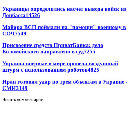
Украинцы определились насчет вывода войск из
Донбасса
14526
Майора ВСП поймали на "помощи" военному в
СОЧ
7549
Присвоение средств ПриватБанка: дело
Коломойского направлено в суд
7255
Украина впервые в мире провела воздушный
штурм с использованием роботов
4825
Иран готовил удар по трем объектам в Украине -
СМИ
3149
Читать комментарии