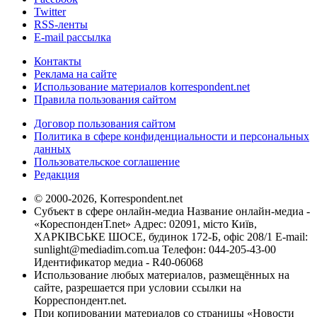
Twitter
RSS-ленты
E-mail рассылка
Контакты
Реклама на сайте
Использование материалов korrespondent.net
Правила пользования сайтом
Договор пользования сайтом
Политика в сфере конфиденциальности и персональных
данных
Пользовательское соглашение
Редакция
© 2000-2026, Korrespondent.net
Субъект в сфере онлайн-медиа Название онлайн-медиа -
«КореспонденТ.net» Адрес: 02091, місто Київ,
ХАРКІВСЬКЕ ШОСЕ, будинок 172-Б, офіс 208/1 E-mail:
sunlight@mediadim.com.ua
Телефон: 044-205-43-00
Идентификатор медиа - R40-06068
Использование любых материалов, размещённых на
сайте, разрешается при условии ссылки на
Корреспондент.net.
При копировании материалов со страницы «Новости