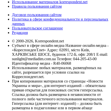
Использование материалов korrespondent.net
Правила пользования сайтом
Договор пользования сайтом
Политика в сфере конфиденциальности и персональных
данных
Пользовательское соглашение
Редакция
© 2000-2026, Korrespondent.net
Субъект в сфере онлайн-медиа Название онлайн-медиа -
«КореспонденТ.net» Адрес: 02091, місто Київ,
ХАРКІВСЬКЕ ШОСЕ, будинок 172-Б, офіс 208/1 E-mail:
sunlight@mediadim.com.ua
Телефон: 044-205-43-00
Идентификатор медиа - R40-06068
Использование любых материалов, размещённых на
сайте, разрешается при условии ссылки на
Корреспондент.net.
При копировании материалов со страницы «Новости
Украины и мира», для интернет-изданий – обязательна
прямая открытая для поисковых систем гиперссылка.
Ссылка должна быть размещена в независимости от
полного либо частичного использования материалов.
Гиперссылка (для интернет- изданий) – должна быть
размещена в подзаголовке или в первом абзаце