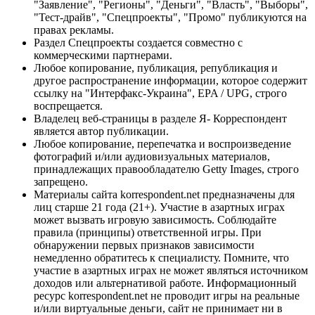
"Заявление", "Регионы", "Деньги", "Власть", "Выборы",
"Тест-драйв", "Спецпроекты", "Промо" публикуются на
правах рекламы.
Раздел Спецпроекты создается совместно с
коммерческими партнерами.
Любое копирование, публикация, републикация и
другое распространение информации, которое содержит
ссылку на "Интерфакс-Украина", EPA / UPG, строго
воспрещается.
Владелец веб-страницы в разделе Я- Корреспондент
является автор публикации.
Любое копирование, перепечатка и воспроизведение
фотографий и/или аудиовизуальных материалов,
принадлежащих правообладателю Getty Images, строго
запрещено.
Материалы сайта korrespondent.net предназначены для
лиц старше 21 года (21+). Участие в азартных играх
может вызвать игровую зависимость. Соблюдайте
правила (принципы) ответственной игры. При
обнаружении первых признаков зависимости
немедленно обратитесь к специалисту. Помните, что
участие в азартных играх не может являться источником
доходов или альтернативой работе. Информационный
ресурс korrespondent.net не проводит игры на реальные
и/или виртуальные деньги, сайт не принимает ни в