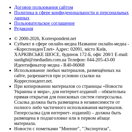
Договор пользования сайтом
Политика в сфере конфиденциальности и персональных
данных
Пользовательское соглашение
Редакция
© 2000-2026, Korrespondent.net
Субъект в сфере онлайн-медиа Название онлайн-медиа -
«КореспонденТ.net» Адрес: 02091, місто Київ,
ХАРКІВСЬКЕ ШОСЕ, будинок 172-Б, офіс 208/1 E-mail:
sunlight@mediadim.com.ua
Телефон: 044-205-43-00
Идентификатор медиа - R40-06068
Использование любых материалов, размещённых на
сайте, разрешается при условии ссылки на
Корреспондент.net.
При копировании материалов со страницы «Новости
Украины и мира», для интернет-изданий – обязательна
прямая открытая для поисковых систем гиперссылка.
Ссылка должна быть размещена в независимости от
полного либо частичного использования материалов.
Гиперссылка (для интернет- изданий) – должна быть
размещена в подзаголовке или в первом абзаце
материала.
Новости с пометками "Мнение", "Экспертиза",