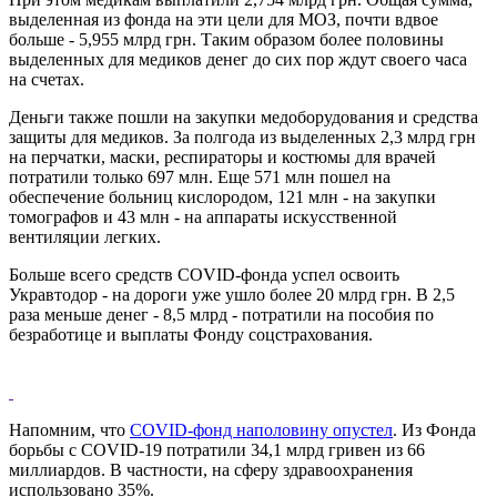
выделенная из фонда на эти цели для МОЗ, почти вдвое
больше - 5,955 млрд грн. Таким образом более половины
выделенных для медиков денег до сих пор ждут своего часа
на счетах.
Деньги также пошли на закупки медоборудования и средства
защиты для медиков. За полгода из выделенных 2,3 млрд грн
на перчатки, маски, респираторы и костюмы для врачей
потратили только 697 млн. Еще 571 млн пошел на
обеспечение больниц кислородом, 121 млн - на закупки
томографов и 43 млн - на аппараты искусственной
вентиляции легких.
Больше всего средств COVID-фонда успел освоить
Укравтодор - на дороги уже ушло более 20 млрд грн. В 2,5
раза меньше денег - 8,5 млрд - потратили на пособия по
безработице и выплаты Фонду соцстрахования.
Напомним, что
COVID-фонд наполовину опустел
. Из Фонда
борьбы с COVID-19 потратили 34,1 млрд гривен из 66
миллиардов. В частности, на сферу здравоохранения
использовано 35%.