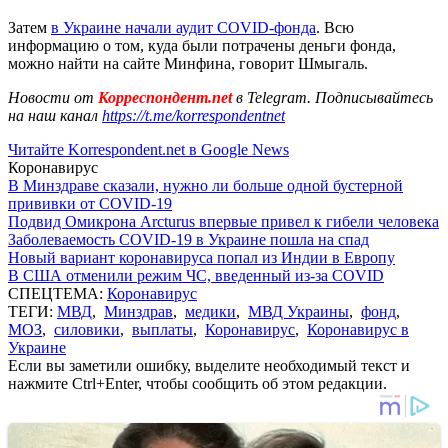
Затем
в Украине начали аудит COVID-фонда
. Всю
информацию о том, куда были потрачены деньги фонда,
можно найти на сайте Минфина, говорит Шмыгаль.
Новости от
Корреспондент.net
в Telegram. Подписывайтесь
на наш канал
https://t.me/korrespondentnet
Читайте Korrespondent.net в Google News
Коронавирус
В Минздраве сказали, нужно ли больше одной бустерной
прививки от COVID-19
Подвид Омикрона Arcturus впервые привел к гибели человека
Заболеваемость COVID-19 в Украине пошла на спад
Новый вариант коронавируса попал из Индии в Европу
В США отменили режим ЧС, введенный из-за COVID
СПЕЦТЕМА:
Коронавирус
ТЕГИ:
МВД
,
Минздрав
,
медики
,
МВД Украины
,
фонд
,
МОЗ
,
силовики
,
выплаты
,
Коронавирус
,
Коронавирус в
Украине
Если вы заметили ошибку, выделите необходимый текст и
нажмите Ctrl+Enter, чтобы сообщить об этом редакции.