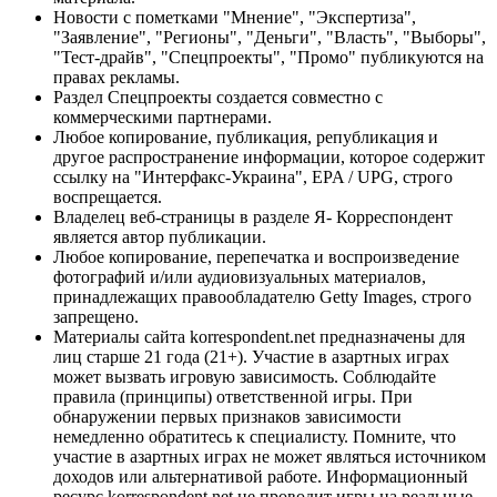
Новости с пометками "Мнение", "Экспертиза",
"Заявление", "Регионы", "Деньги", "Власть", "Выборы",
"Тест-драйв", "Спецпроекты", "Промо" публикуются на
правах рекламы.
Раздел Спецпроекты создается совместно с
коммерческими партнерами.
Любое копирование, публикация, републикация и
другое распространение информации, которое содержит
ссылку на "Интерфакс-Украина", EPA / UPG, строго
воспрещается.
Владелец веб-страницы в разделе Я- Корреспондент
является автор публикации.
Любое копирование, перепечатка и воспроизведение
фотографий и/или аудиовизуальных материалов,
принадлежащих правообладателю Getty Images, строго
запрещено.
Материалы сайта korrespondent.net предназначены для
лиц старше 21 года (21+). Участие в азартных играх
может вызвать игровую зависимость. Соблюдайте
правила (принципы) ответственной игры. При
обнаружении первых признаков зависимости
немедленно обратитесь к специалисту. Помните, что
участие в азартных играх не может являться источником
доходов или альтернативой работе. Информационный
ресурс korrespondent.net не проводит игры на реальные