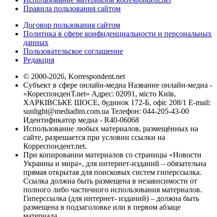
Правила пользования сайтом
Договор пользования сайтом
Политика в сфере конфиденциальности и персональных
данных
Пользовательское соглашение
Редакция
© 2000-2026, Korrespondent.net
Субъект в сфере онлайн-медиа Название онлайн-медиа -
«КореспонденТ.net» Адрес: 02091, місто Київ,
ХАРКІВСЬКЕ ШОСЕ, будинок 172-Б, офіс 208/1 E-mail:
sunlight@mediadim.com.ua
Телефон: 044-205-43-00
Идентификатор медиа - R40-06068
Использование любых материалов, размещённых на
сайте, разрешается при условии ссылки на
Корреспондент.net.
При копировании материалов со страницы «Новости
Украины и мира», для интернет-изданий – обязательна
прямая открытая для поисковых систем гиперссылка.
Ссылка должна быть размещена в независимости от
полного либо частичного использования материалов.
Гиперссылка (для интернет- изданий) – должна быть
размещена в подзаголовке или в первом абзаце
материала.