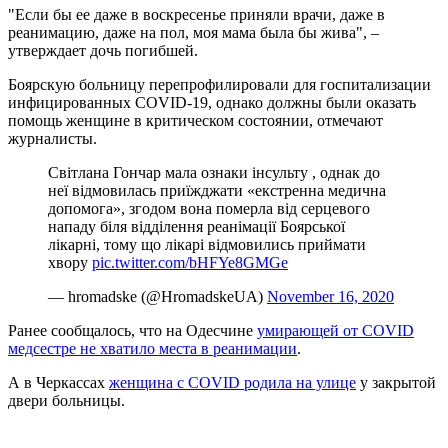
"Если бы ее даже в воскресенье приняли врачи, даже в
реанимацию, даже на пол, моя мама была бы жива", –
утверждает дочь погибшей.
Боярскую больницу перепрофилировали для госпитализации
инфицированных COVID-19, однако должны были оказать
помощь женщине в критическом состоянии, отмечают
журналисты.
Світлана Гончар мала ознаки інсульту , однак до
неї відмовилась приїжджати «екстренна медична
допомога», згодом вона померла від серцевого
нападу біля відділення реанімації Боярської
лікарні, тому що лікарі відмовились приймати
хвору
pic.twitter.com/bHFYe8GMGe
— hromadske (@HromadskeUA)
November 16, 2020
Ранее сообщалось, что на Одесчине
умирающей от COVID
медсестре не хватило места в реанимации
.
А в Черкассах
женщина с COVID родила на улице
у закрытой
двери больницы.