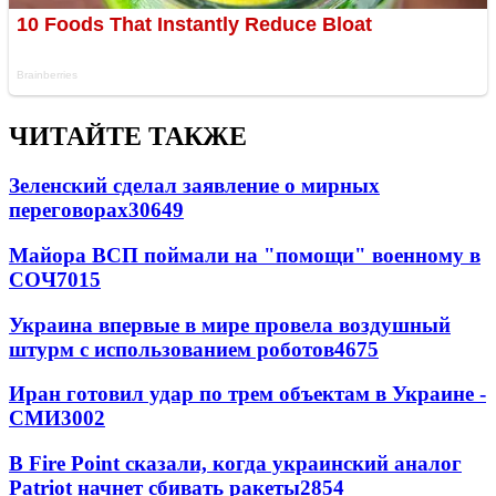
ЧИТАЙТЕ ТАКЖЕ
Зеленский сделал заявление о мирных
переговорах
30649
Майора ВСП поймали на "помощи" военному в
СОЧ
7015
Украина впервые в мире провела воздушный
штурм с использованием роботов
4675
Иран готовил удар по трем объектам в Украине -
СМИ
3002
В Fire Point сказали, когда украинский аналог
Patriot начнет сбивать ракеты
2854