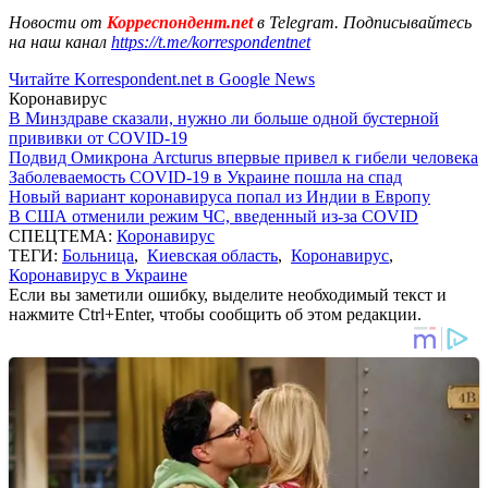
Новости от
Корреспондент.net
в Telegram. Подписывайтесь
на наш канал
https://t.me/korrespondentnet
Читайте Korrespondent.net в Google News
Коронавирус
В Минздраве сказали, нужно ли больше одной бустерной
прививки от COVID-19
Подвид Омикрона Arcturus впервые привел к гибели человека
Заболеваемость COVID-19 в Украине пошла на спад
Новый вариант коронавируса попал из Индии в Европу
В США отменили режим ЧС, введенный из-за COVID
СПЕЦТЕМА:
Коронавирус
ТЕГИ:
Больница
,
Киевская область
,
Коронавирус
,
Коронавирус в Украине
Если вы заметили ошибку, выделите необходимый текст и
нажмите Ctrl+Enter, чтобы сообщить об этом редакции.