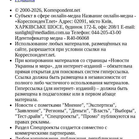
© 2000-2026, Korrespondent.net
Субъект в сфере онлайн-медиа Название онлайн-медиа -
«КореспонденТ.net» Адрес: 02091, місто Київ,
ХАРКІВСЬКЕ ШОСЕ, будинок 172-Б, офіс 208/1 E-mail:
sunlight@mediadim.com.ua
Телефон: 044-205-43-00
Идентификатор медиа - R40-06068
Использование любых материалов, размещённых на
сайте, разрешается при условии ссылки на
Корреспондент.net.
При копировании материалов со страницы «Новости
Украины и мира», для интернет-изданий – обязательна
прямая открытая для поисковых систем гиперссылка.
Ссылка должна быть размещена в независимости от
полного либо частичного использования материалов.
Гиперссылка (для интернет- изданий) – должна быть
размещена в подзаголовке или в первом абзаце
материала.
Новости с пометками "Мнение", "Экспертиза",
"Заявление", "Регионы", "Деньги", "Власть", "Выборы",
"Тест-драйв", "Спецпроекты", "Промо" публикуются на
правах рекламы.
Раздел Спецпроекты создается совместно с
коммерческими партнерами.
Любое копирование, публикация, републикация и