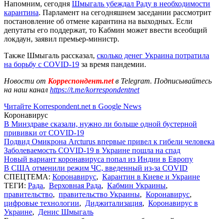
Напомним, сегодня
Шмыгаль убеждал Раду в необходимости
карантина
. Парламент на сегодняшнем заседании рассмотрит
постановление об отмене карантина на выходных. Если
депутаты его поддержат, то Кабмин может ввести всеобщий
локдаун, заявил премьер-министр.
Также Шмыгаль рассказал,
сколько денег Украина потратила
на борьбу с COVID-19
за время пандемии.
Новости от
Корреспондент.net
в Telegram. Подписывайтесь
на наш канал
https://t.me/korrespondentnet
Читайте Korrespondent.net в Google News
Коронавирус
В Минздраве сказали, нужно ли больше одной бустерной
прививки от COVID-19
Подвид Омикрона Arcturus впервые привел к гибели человека
Заболеваемость COVID-19 в Украине пошла на спад
Новый вариант коронавируса попал из Индии в Европу
В США отменили режим ЧС, введенный из-за COVID
СПЕЦТЕМА:
Коронавирус
,
Карантин в Киеве и Украине
ТЕГИ:
Рада
,
Верховная Рада
,
Кабмин Украины
,
правительство
,
правительство Украины
,
Коронавирус
,
цифровые технологии
,
Диджитализация
,
Коронавирус в
Украине
,
Денис Шмыгаль