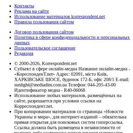
Контакты
Реклама на сайте
Использование материалов korrespondent.net
Правила пользования сайтом
Договор пользования сайтом
Политика в сфере конфиденциальности и персональных
данных
Пользовательское соглашение
Редакция
© 2000-2026, Korrespondent.net
Субъект в сфере онлайн-медиа Название онлайн-медиа -
«КореспонденТ.net» Адрес: 02091, місто Київ,
ХАРКІВСЬКЕ ШОСЕ, будинок 172-Б, офіс 208/1 E-mail:
sunlight@mediadim.com.ua
Телефон: 044-205-43-00
Идентификатор медиа - R40-06068
Использование любых материалов, размещённых на
сайте, разрешается при условии ссылки на
Корреспондент.net.
При копировании материалов со страницы «Новости
Украины и мира», для интернет-изданий – обязательна
прямая открытая для поисковых систем гиперссылка.
Ссылка должна быть размещена в независимости от
полного либо частичного использования материалов.