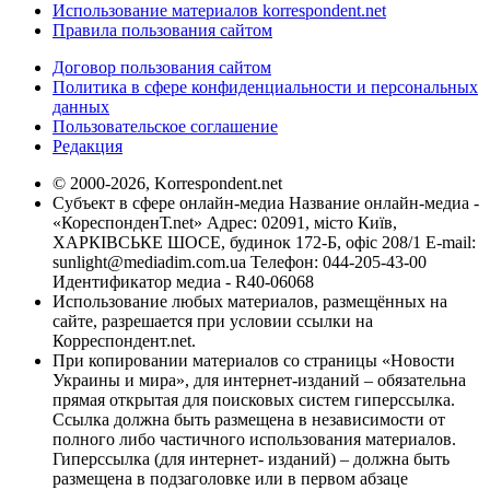
Использование материалов korrespondent.net
Правила пользования сайтом
Договор пользования сайтом
Политика в сфере конфиденциальности и персональных
данных
Пользовательское соглашение
Редакция
© 2000-2026, Korrespondent.net
Субъект в сфере онлайн-медиа Название онлайн-медиа -
«КореспонденТ.net» Адрес: 02091, місто Київ,
ХАРКІВСЬКЕ ШОСЕ, будинок 172-Б, офіс 208/1 E-mail:
sunlight@mediadim.com.ua
Телефон: 044-205-43-00
Идентификатор медиа - R40-06068
Использование любых материалов, размещённых на
сайте, разрешается при условии ссылки на
Корреспондент.net.
При копировании материалов со страницы «Новости
Украины и мира», для интернет-изданий – обязательна
прямая открытая для поисковых систем гиперссылка.
Ссылка должна быть размещена в независимости от
полного либо частичного использования материалов.
Гиперссылка (для интернет- изданий) – должна быть
размещена в подзаголовке или в первом абзаце