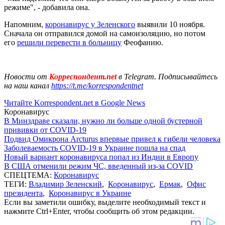
режиме", - добавила она.
Напомним,
коронавирус у Зеленского
выявили 10 ноября.
Сначала он отправился домой на самоизоляцию, но потом
его
решили перевести в больницу
Феофанию.
Новости от
Корреспондент.net
в Telegram. Подписывайтесь
на наш канал
https://t.me/korrespondentnet
Читайте Korrespondent.net в Google News
Коронавирус
В Минздраве сказали, нужно ли больше одной бустерной
прививки от COVID-19
Подвид Омикрона Arcturus впервые привел к гибели человека
Заболеваемость COVID-19 в Украине пошла на спад
Новый вариант коронавируса попал из Индии в Европу
В США отменили режим ЧС, введенный из-за COVID
СПЕЦТЕМА:
Коронавирус
ТЕГИ:
Владимир Зеленский
,
Коронавирус
,
Ермак
,
Офис
президента
,
Коронавирус в Украине
Если вы заметили ошибку, выделите необходимый текст и
нажмите Ctrl+Enter, чтобы сообщить об этом редакции.