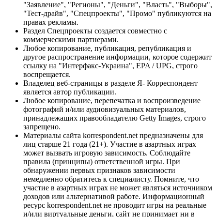
"Заявление", "Регионы", "Деньги", "Власть", "Выборы",
"Тест-драйв", "Спецпроекты", "Промо" публикуются на
правах рекламы.
Раздел Спецпроекты создается совместно с
коммерческими партнерами.
Любое копирование, публикация, републикация и
другое распространение информации, которое содержит
ссылку на "Интерфакс-Украина", EPA / UPG, строго
воспрещается.
Владелец веб-страницы в разделе Я- Корреспондент
является автор публикации.
Любое копирование, перепечатка и воспроизведение
фотографий и/или аудиовизуальных материалов,
принадлежащих правообладателю Getty Images, строго
запрещено.
Материалы сайта korrespondent.net предназначены для
лиц старше 21 года (21+). Участие в азартных играх
может вызвать игровую зависимость. Соблюдайте
правила (принципы) ответственной игры. При
обнаружении первых признаков зависимости
немедленно обратитесь к специалисту. Помните, что
участие в азартных играх не может являться источником
доходов или альтернативой работе. Информационный
ресурс korrespondent.net не проводит игры на реальные
и/или виртуальные деньги, сайт не принимает ни в