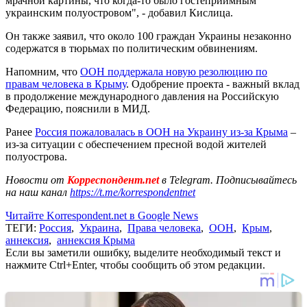
мрачной картины, что когда-то было гостеприимным
украинским полуостровом", - добавил Кислица.
Он также заявил, что около 100 граждан Украины незаконно
содержатся в тюрьмах по политическим обвинениям.
Напомним, что
ООН поддержала новую резолюцию по
правам человека в Крыму
. Одобрение проекта - важный вклад
в продолжение международного давления на Российскую
Федерацию, пояснили в МИД.
Ранее
Россия пожаловалась в ООН на Украину из-за Крыма
–
из-за ситуации с обеспечением пресной водой жителей
полуострова.
Новости от
Корреспондент.net
в Telegram. Подписывайтесь
на наш канал
https://t.me/korrespondentnet
Читайте Korrespondent.net в Google News
ТЕГИ:
Россия
,
Украина
,
Права человека
,
ООН
,
Крым
,
аннексия
,
аннексия Крыма
Если вы заметили ошибку, выделите необходимый текст и
нажмите Ctrl+Enter, чтобы сообщить об этом редакции.