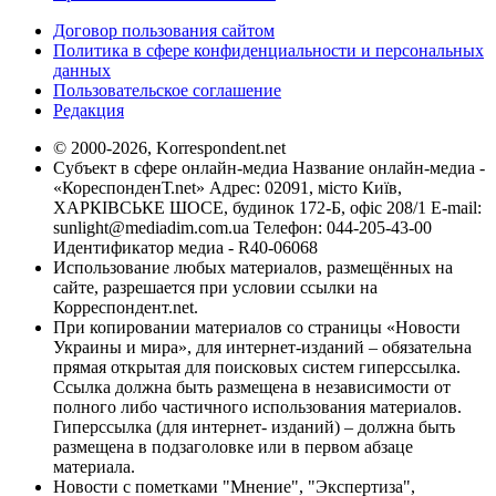
Договор пользования сайтом
Политика в сфере конфиденциальности и персональных
данных
Пользовательское соглашение
Редакция
© 2000-2026, Korrespondent.net
Субъект в сфере онлайн-медиа Название онлайн-медиа -
«КореспонденТ.net» Адрес: 02091, місто Київ,
ХАРКІВСЬКЕ ШОСЕ, будинок 172-Б, офіс 208/1 E-mail:
sunlight@mediadim.com.ua
Телефон: 044-205-43-00
Идентификатор медиа - R40-06068
Использование любых материалов, размещённых на
сайте, разрешается при условии ссылки на
Корреспондент.net.
При копировании материалов со страницы «Новости
Украины и мира», для интернет-изданий – обязательна
прямая открытая для поисковых систем гиперссылка.
Ссылка должна быть размещена в независимости от
полного либо частичного использования материалов.
Гиперссылка (для интернет- изданий) – должна быть
размещена в подзаголовке или в первом абзаце
материала.
Новости с пометками "Мнение", "Экспертиза",