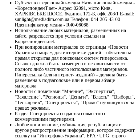
Субъект в сфере онлайн-медиа Название онлайн-медиа -
«КореспонденТ.net» Адрес: 02091, місто Київ,
ХАРКІВСЬКЕ ШОСЕ, будинок 172-Б, офіс 208/1 E-mail:
sunlight@mediadim.com.ua
Телефон: 044-205-43-00
Идентификатор медиа - R40-06068
Использование любых материалов, размещённых на
сайте, разрешается при условии ссылки на
Корреспондент.net.
При копировании материалов со страницы «Новости
Украины и мира», для интернет-изданий – обязательна
прямая открытая для поисковых систем гиперссылка.
Ссылка должна быть размещена в независимости от
полного либо частичного использования материалов.
Гиперссылка (для интернет- изданий) – должна быть
размещена в подзаголовке или в первом абзаце
материала.
Новости с пометками "Мнение", "Экспертиза",
"Заявление", "Регионы", "Деньги", "Власть", "Выборы",
"Тест-драйв", "Спецпроекты", "Промо" публикуются на
правах рекламы.
Раздел Спецпроекты создается совместно с
коммерческими партнерами.
Любое копирование, публикация, републикация и
другое распространение информации, которое содержит
ссылку на "Интерфакс-Украина", EPA / UPG, строго