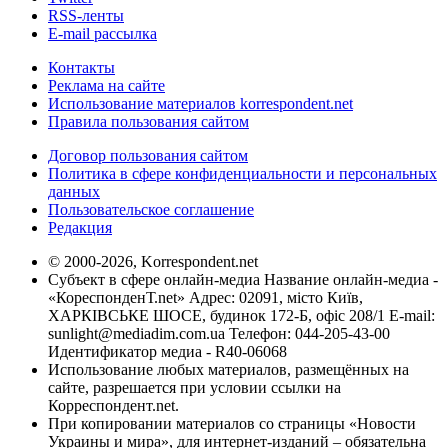
RSS-ленты
E-mail рассылка
Контакты
Реклама на сайте
Использование материалов korrespondent.net
Правила пользования сайтом
Договор пользования сайтом
Политика в сфере конфиденциальности и персональных
данных
Пользовательское соглашение
Редакция
© 2000-2026, Korrespondent.net
Субъект в сфере онлайн-медиа Название онлайн-медиа -
«КореспонденТ.net» Адрес: 02091, місто Київ,
ХАРКІВСЬКЕ ШОСЕ, будинок 172-Б, офіс 208/1 E-mail:
sunlight@mediadim.com.ua
Телефон: 044-205-43-00
Идентификатор медиа - R40-06068
Использование любых материалов, размещённых на
сайте, разрешается при условии ссылки на
Корреспондент.net.
При копировании материалов со страницы «Новости
Украины и мира», для интернет-изданий – обязательна