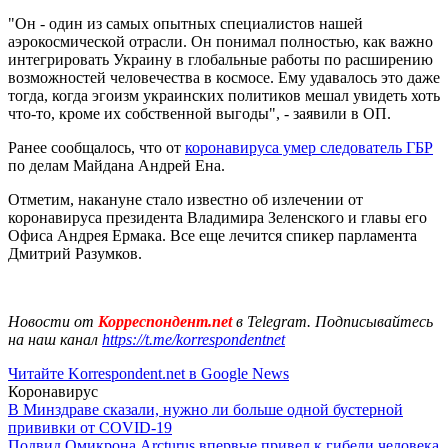
"Он - один из самых опытных специалистов нашей
аэрокосмической отрасли. Он понимал полностью, как важно
интегрировать Украину в глобальные работы по расширению
возможностей человечества в космосе. Ему удавалось это даже
тогда, когда эгоизм украинских политиков мешал увидеть хоть
что-то, кроме их собственной выгоды", - заявили в ОП.
Ранее сообщалось, что от
коронавируса умер следователь ГБР
по делам Майдана Андрей Ена.
Отметим, накануне стало известно об излечении от
коронавируса президента Владимира Зеленского и главы его
Офиса Андрея Ермака. Все еще лечится спикер парламента
Дмитрий Разумков.
Новости от
Корреспондент.net
в Telegram. Подписывайтесь
на наш канал
https://t.me/korrespondentnet
Читайте Korrespondent.net в Google News
Коронавирус
В Минздраве сказали, нужно ли больше одной бустерной
прививки от COVID-19
Подвид Омикрона Arcturus впервые привел к гибели человека