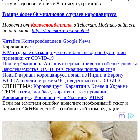
этом выздоровели почти 8,5 тысяч украинцев.
В мире более 60 миллионов случаев коронавируса
Новости от
Корреспондент.net
в Telegram. Подписывайтесь
на наш канал
https://t.me/korrespondentnet
Читайте Korrespondent.net в Google News
Коронавирус
В Минздраве сказали, нужно ли больше одной бустерной
прививки от COVID-19
Подвид Омикрона Arcturus впервые привел к гибели человека
Заболеваемость COVID-19 в Украине пошла на спад
Новый вариант коронавируса попал из Индии в Европу
В США отменили режим ЧС, введенный из-за COVID
СПЕЦТЕМА:
Коронавирус
,
Карантин в Киеве и Украине
ТЕГИ:
тесты
,
донбасс
,
карантин
,
тестирование
,
Коронавирус
,
Коронавирус в Украине
,
КПВВ
Если вы заметили ошибку, выделите необходимый текст и
нажмите Ctrl+Enter, чтобы сообщить об этом редакции.