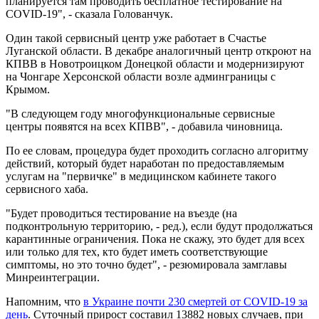
планируется там проводить бесплатное тестирование на
COVID-19", - сказала Голованчук.
Один такой сервисный центр уже работает в Счастье
Луганской области. В декабре аналогичный центр откроют на
КПВВ в Новотроицком Донецкой области и модернизируют
на Чонгаре Херсонской области возле админграницы с
Крымом.
"В следующем году многофункциональные сервисные
центры появятся на всех КПВВ", - добавила чиновница.
По ее словам, процедура будет проходить согласно алгоритму
действий, который будет наработан по предоставляемым
услугам на "первичке" в медицинском кабинете такого
сервисного хаба.
"Будет проводиться тестирование на въезде (на
подконтрольную территорию, - ред.), если будут продолжаться
карантинные ограничения. Пока не скажу, это будет для всех
или только для тех, кто будет иметь соответствующие
симптомы, но это точно будет", - резюмировала замглавы
Минреинтеграции.
Напомним, что
в Украине почти 230 смертей от COVID-19 за
день
. Суточный прирост составил 13882 новых случаев, при