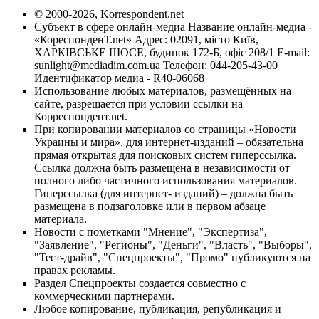
© 2000-2026, Korrespondent.net
Субъект в сфере онлайн-медиа Название онлайн-медиа -
«КореспонденТ.net» Адрес: 02091, місто Київ,
ХАРКІВСЬКЕ ШОСЕ, будинок 172-Б, офіс 208/1 E-mail:
sunlight@mediadim.com.ua
Телефон: 044-205-43-00
Идентификатор медиа - R40-06068
Использование любых материалов, размещённых на
сайте, разрешается при условии ссылки на
Корреспондент.net.
При копировании материалов со страницы «Новости
Украины и мира», для интернет-изданий – обязательна
прямая открытая для поисковых систем гиперссылка.
Ссылка должна быть размещена в независимости от
полного либо частичного использования материалов.
Гиперссылка (для интернет- изданий) – должна быть
размещена в подзаголовке или в первом абзаце
материала.
Новости с пометками "Мнение", "Экспертиза",
"Заявление", "Регионы", "Деньги", "Власть", "Выборы",
"Тест-драйв", "Спецпроекты", "Промо" публикуются на
правах рекламы.
Раздел Спецпроекты создается совместно с
коммерческими партнерами.
Любое копирование, публикация, републикация и