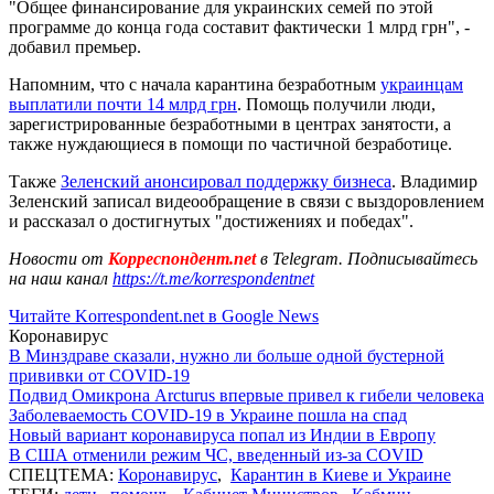
"Общее финансирование для украинских семей по этой
программе до конца года составит фактически 1 млрд грн", -
добавил премьер.
Напомним, что с начала карантина безработным
украинцам
выплатили почти 14 млрд грн
. Помощь получили люди,
зарегистрированные безработными в центрах занятости, а
также нуждающиеся в помощи по частичной безработице.
Также
Зеленский анонсировал поддержку бизнеса
. Владимир
Зеленский записал видеообращение в связи с выздоровлением
и рассказал о достигнутых "достижениях и победах".
Новости от
Корреспондент.net
в Telegram. Подписывайтесь
на наш канал
https://t.me/korrespondentnet
Читайте Korrespondent.net в Google News
Коронавирус
В Минздраве сказали, нужно ли больше одной бустерной
прививки от COVID-19
Подвид Омикрона Arcturus впервые привел к гибели человека
Заболеваемость COVID-19 в Украине пошла на спад
Новый вариант коронавируса попал из Индии в Европу
В США отменили режим ЧС, введенный из-за COVID
СПЕЦТЕМА:
Коронавирус
,
Карантин в Киеве и Украине