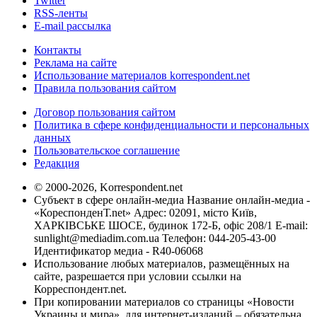
Twitter
RSS-ленты
E-mail рассылка
Контакты
Реклама на сайте
Использование материалов korrespondent.net
Правила пользования сайтом
Договор пользования сайтом
Политика в сфере конфиденциальности и персональных
данных
Пользовательское соглашение
Редакция
© 2000-2026, Korrespondent.net
Субъект в сфере онлайн-медиа Название онлайн-медиа -
«КореспонденТ.net» Адрес: 02091, місто Київ,
ХАРКІВСЬКЕ ШОСЕ, будинок 172-Б, офіс 208/1 E-mail:
sunlight@mediadim.com.ua
Телефон: 044-205-43-00
Идентификатор медиа - R40-06068
Использование любых материалов, размещённых на
сайте, разрешается при условии ссылки на
Корреспондент.net.
При копировании материалов со страницы «Новости
Украины и мира», для интернет-изданий – обязательна