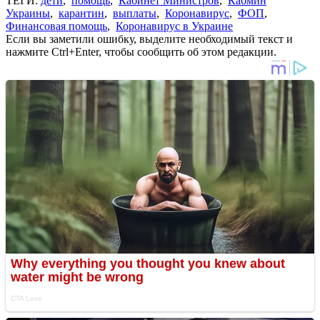
ТЕГИ:
дети
,
помощь
,
Кабинет Министров
,
Кабмин
Украины
,
карантин
,
выплаты
,
Коронавирус
,
ФОП
,
Финансовая помощь
,
Коронавирус в Украине
Если вы заметили ошибку, выделите необходимый текст и
нажмите Ctrl+Enter, чтобы сообщить об этом редакции.