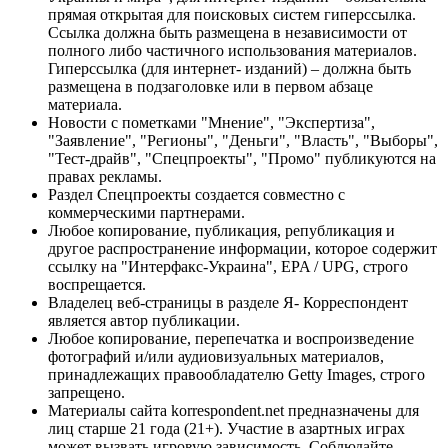
прямая открытая для поисковых систем гиперссылка.
Ссылка должна быть размещена в независимости от
полного либо частичного использования материалов.
Гиперссылка (для интернет- изданий) – должна быть
размещена в подзаголовке или в первом абзаце
материала.
Новости с пометками "Мнение", "Экспертиза",
"Заявление", "Регионы", "Деньги", "Власть", "Выборы",
"Тест-драйв", "Спецпроекты", "Промо" публикуются на
правах рекламы.
Раздел Спецпроекты создается совместно с
коммерческими партнерами.
Любое копирование, публикация, републикация и
другое распространение информации, которое содержит
ссылку на "Интерфакс-Украина", EPA / UPG, строго
воспрещается.
Владелец веб-страницы в разделе Я- Корреспондент
является автор публикации.
Любое копирование, перепечатка и воспроизведение
фотографий и/или аудиовизуальных материалов,
принадлежащих правообладателю Getty Images, строго
запрещено.
Материалы сайта korrespondent.net предназначены для
лиц старше 21 года (21+). Участие в азартных играх
может вызвать игровую зависимость. Соблюдайте