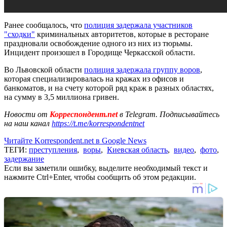
Ранее сообщалось, что
полиция задержала участников
"сходки"
криминальных авторитетов, которые в ресторане
праздновали освобождение одного из них из тюрьмы.
Инцидент произошел в Городище Черкасской области.
Во Львовской области
полиция задержала группу воров
,
которая специализировалась на кражах из офисов и
банкоматов, и на счету которой ряд краж в разных областях,
на сумму в 3,5 миллиона гривен.
Новости от
Корреспондент.net
в Telegram. Подписывайтесь
на наш канал
https://t.me/korrespondentnet
Читайте Korrespondent.net в Google News
ТЕГИ:
преступления
,
воры
,
Киевская область
,
видео
,
фото
,
задержание
Если вы заметили ошибку, выделите необходимый текст и
нажмите Ctrl+Enter, чтобы сообщить об этом редакции.