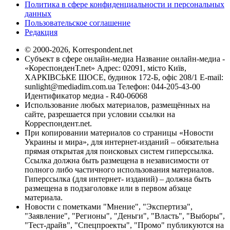
Политика в сфере конфиденциальности и персональных
данных
Пользовательское соглашение
Редакция
© 2000-2026, Korrespondent.net
Субъект в сфере онлайн-медиа Название онлайн-медиа -
«КореспонденТ.net» Адрес: 02091, місто Київ,
ХАРКІВСЬКЕ ШОСЕ, будинок 172-Б, офіс 208/1 E-mail:
sunlight@mediadim.com.ua
Телефон: 044-205-43-00
Идентификатор медиа - R40-06068
Использование любых материалов, размещённых на
сайте, разрешается при условии ссылки на
Корреспондент.net.
При копировании материалов со страницы «Новости
Украины и мира», для интернет-изданий – обязательна
прямая открытая для поисковых систем гиперссылка.
Ссылка должна быть размещена в независимости от
полного либо частичного использования материалов.
Гиперссылка (для интернет- изданий) – должна быть
размещена в подзаголовке или в первом абзаце
материала.
Новости с пометками "Мнение", "Экспертиза",
"Заявление", "Регионы", "Деньги", "Власть", "Выборы",
"Тест-драйв", "Спецпроекты", "Промо" публикуются на