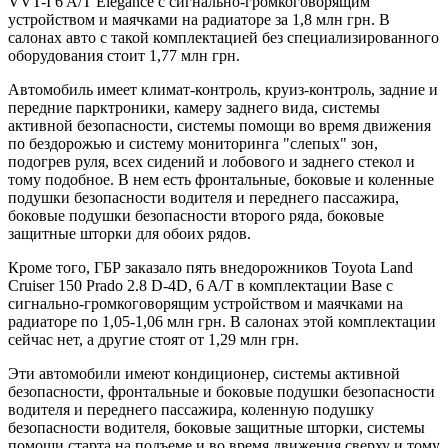
VVT-I 6 A/T Elegance с сигнально-громкоговорящим
устройством и маячками на радиаторе за 1,8 млн грн. В
салонах авто с такой комплектацией без специализированного
оборудования стоит 1,77 млн грн.
Автомобиль имеет климат-контроль, круиз-контроль, задние и
передние парктроники, камеру заднего вида, системы
активной безопасности, системы помощи во время движения
по бездорожью и систему мониторинга "слепых" зон,
подогрев руля, всех сидений и лобового и заднего стекол и
тому подобное. В нем есть фронтальные, боковые и коленные
подушки безопасности водителя и переднего пассажира,
боковые подушки безопасности второго ряда, боковые
защитные шторки для обоих рядов.
Кроме того, ГБР заказало пять внедорожников Toyota Land
Cruiser 150 Prado 2.8 D-4D, 6 A/T в комплектации Base с
сигнально-громкоговорящим устройством и маячками на
радиаторе по 1,05-1,06 млн грн. В салонах этой комплектации
сейчас нет, а другие стоят от 1,29 млн грн.
Эти автомобили имеют кондиционер, системы активной
безопасности, фронтальные и боковые подушки безопасности
водителя и переднего пассажира, коленную подушку
безопасности водителя, боковые защитные шторки, системы
помощи старта на подъеме и во время движения сверху и тому