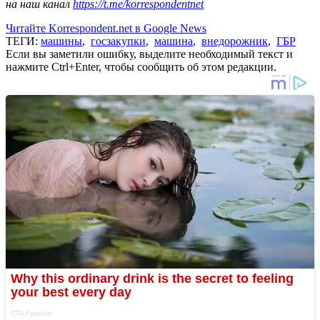
на наш канал
https://t.me/korrespondentnet
Читайте Korrespondent.net в Google News
ТЕГИ:
машины
,
госзакупки
,
машина
,
внедорожник
,
ГБР
Если вы заметили ошибку, выделите необходимый текст и
нажмите Ctrl+Enter, чтобы сообщить об этом редакции.