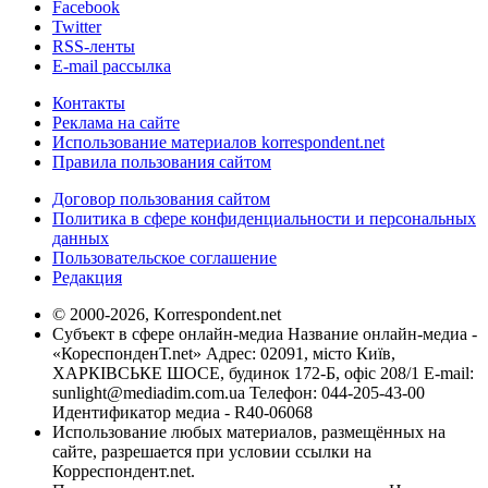
Facebook
Twitter
RSS-ленты
E-mail рассылка
Контакты
Реклама на сайте
Использование материалов korrespondent.net
Правила пользования сайтом
Договор пользования сайтом
Политика в сфере конфиденциальности и персональных
данных
Пользовательское соглашение
Редакция
© 2000-2026, Korrespondent.net
Субъект в сфере онлайн-медиа Название онлайн-медиа -
«КореспонденТ.net» Адрес: 02091, місто Київ,
ХАРКІВСЬКЕ ШОСЕ, будинок 172-Б, офіс 208/1 E-mail:
sunlight@mediadim.com.ua
Телефон: 044-205-43-00
Идентификатор медиа - R40-06068
Использование любых материалов, размещённых на
сайте, разрешается при условии ссылки на
Корреспондент.net.