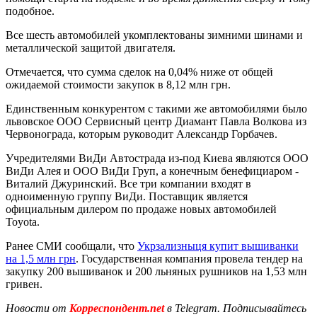
подобное.
Все шесть автомобилей укомплектованы зимними шинами и
металлической защитой двигателя.
Отмечается, что сумма сделок на 0,04% ниже от общей
ожидаемой стоимости закупок в 8,12 млн грн.
Единственным конкурентом с такими же автомобилями было
львовское ООО Сервисный центр Диамант Павла Волкова из
Червонограда, которым руководит Александр Горбачев.
Учредителями ВиДи Автострада из-под Киева являются ООО
ВиДи Алея и ООО ВиДи Груп, а конечным бенефициаром -
Виталий Джуринский. Все три компании входят в
одноименную группу ВиДи. Поставщик является
официальным дилером по продаже новых автомобилей
Toyota.
Ранее СМИ сообщали, что
Укрзализныця купит вышиванки
на 1,5 млн грн
. Государственная компания провела тендер на
закупку 200 вышиванок и 200 льняных рушников на 1,53 млн
гривен.
Новости от
Корреспондент.net
в Telegram. Подписывайтесь