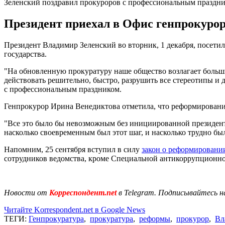
Зеленский поздравил прокуроров с профессиональным праздн
Президент приехал в Офис генпрокурор
Президент Владимир Зеленский во вторник, 1 декабря, посети
государства.
"На обновленную прокуратуру наше общество возлагает большие
действовать решительно, быстро, разрушить все стереотипы и д
с профессиональным праздником.
Генпрокурор Ирина Венедиктова отметила, что реформирован
"Все это было бы невозможным без инициированной президент
насколько своевременным был этот шаг, и насколько трудно бы
Напомним, 25 сентября вступил в силу
закон о реформировани
сотрудников ведомства, кроме Специальной антикоррупционн
Новости от
Корреспондент.net
в Telegram. Подписывайтесь н
Читайте Korrespondent.net в Google News
ТЕГИ:
Генпрокуратура
,
прокуратура
,
реформы
,
прокурор
,
Вл