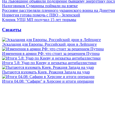
На Львовщине объявили подозрение бывшему энергетику посл
Налоговиков Сумщины поймали на взятке
Россияне расстреляли пленного украинского воина на Донетчи
Норвегия готова помочь с ПВО - Зеленский
Клирик УПЦ МП получил 15 лет тюрьмы
Сюжеты
Эскалация для Европы. Российский дрон в Лейпциге
Изменения в армии РФ: что стоит за решением Путина
Итоги 5.8: Удар по Киеву и нехватка антибаллистики
Пытаются взломать Киев. Реакция Запада на удар
Итоги 04.08: "Сафари" в Херсоне и итоги операции