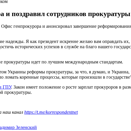
иком
а и поздравил сотрудников прокуратур
л Офис генпрокурора и анонсировал завершение реформирования
 надежды. Я как президент искренне желаю вам оправдать их, н
остичь исторических успехов в службе на благо нашего государс
ие прокуратуры идет по лучшим международным стандартам.
ом Украины реформы прокуратуры, за что, я думаю, и Украина,
ло ломать коренные процессы, которые произошли в государстве"
и ГПУ
. Закон имеет положение о росте зарплат прокуроров в ра
ой прокуратуры.
а наш канал
https://t.me/korrespondentnet
адимир Зеленский