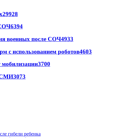
х
29928
 СОЧ
6394
ия военных после СОЧ
4933
рм с использованием роботов
4603
т мобилизации
3700
- СМИ
3073