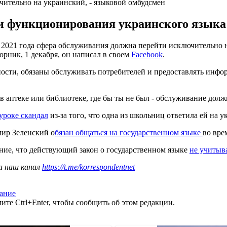
чительно на украинский, - языковой омбудсмен
ии функционирования украинского языка 
 2021 года сфера обслуживания должна перейти исключительно 
орник, 1 декабря, он написал в своем
Facebook
.
ности, обязаны обслуживать потребителей и предоставлять инфор
, в аптеке или библиотеке, где бы ты не был - обслуживание дол
уроке скандал
из-за того, что одна из школьниц ответила ей на у
мир Зеленский о
бязан общаться на государственном языке
во вре
ие, что действующий закон о государственном языке
не учитыв
а наш канал
https://t.me/korrespondentnet
ание
те Ctrl+Enter, чтобы сообщить об этом редакции.