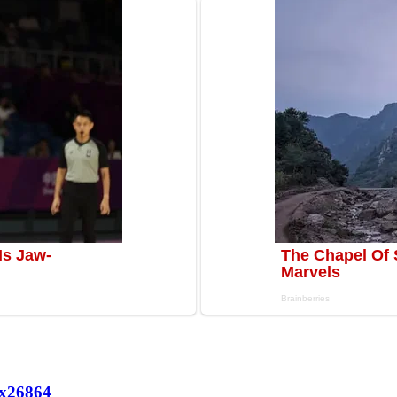
х
26864