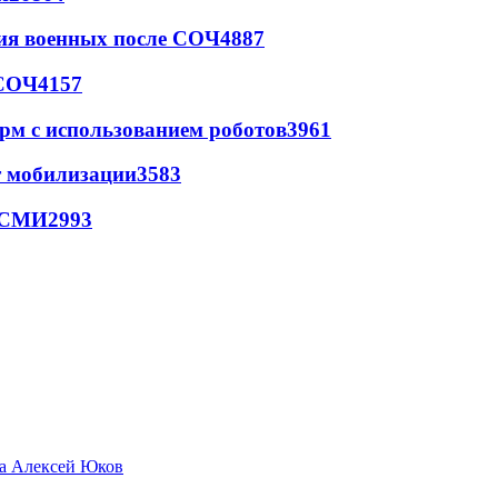
ия военных после СОЧ
4887
 СОЧ
4157
рм с использованием роботов
3961
т мобилизации
3583
- СМИ
2993
да Алексей Юков