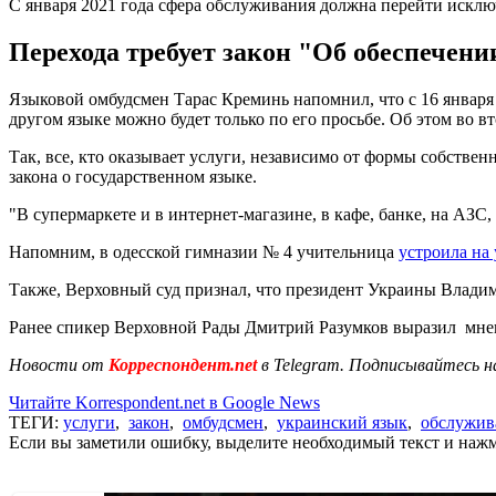
С января 2021 года сфера обслуживания должна перейти исклю
Перехода требует закон "Об обеспечен
Языковой омбудсмен Тарас Креминь напомнил, что с 16 января
другом языке можно будет только по его просьбе. Об этом во вт
Так, все, кто оказывает услуги, независимо от формы собствен
закона о государственном языке.
"В супермаркете и в интернет-магазине, в кафе, банке, на АЗС
Напомним, в одесской гимназии № 4 учительница
устроила на 
Также, Верховный суд признал, что президент Украины Влади
Ранее спикер Верховной Рады Дмитрий Разумков выразил мнен
Новости от
Корреспондент.net
в Telegram. Подписывайтесь н
Читайте Korrespondent.net в Google News
ТЕГИ:
услуги
,
закон
,
омбудсмен
,
украинский язык
,
обслужив
Если вы заметили ошибку, выделите необходимый текст и нажми