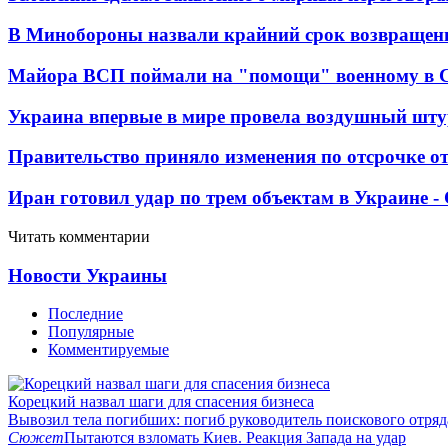
В Минобороны назвали крайний срок возвращен
Майора ВСП поймали на "помощи" военному в
Украина впервые в мире провела воздушный шту
Правительство приняло изменения по отсрочке о
Иран готовил удар по трем объектам в Украине 
Читать комментарии
Новости Украины
Последние
Популярные
Комментируемые
Корецкий назвал шаги для спасения бизнеса
Вывозил тела погибших: погиб руководитель поискового отря
Сюжет
Пытаются взломать Киев. Реакция Запада на удар