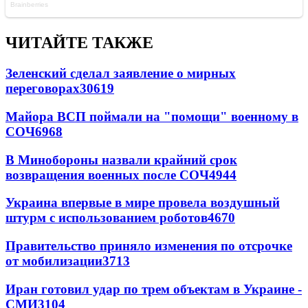
ЧИТАЙТЕ ТАКЖЕ
Зеленский сделал заявление о мирных
переговорах
30619
Майора ВСП поймали на "помощи" военному в
СОЧ
6968
В Минобороны назвали крайний срок
возвращения военных после СОЧ
4944
Украина впервые в мире провела воздушный
штурм с использованием роботов
4670
Правительство приняло изменения по отсрочке
от мобилизации
3713
Иран готовил удар по трем объектам в Украине -
СМИ
3104