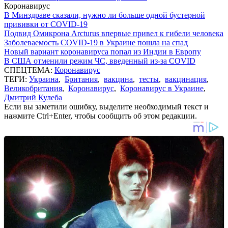
Коронавирус
В Минздраве сказали, нужно ли больше одной бустерной
прививки от COVID-19
Подвид Омикрона Arcturus впервые привел к гибели человека
Заболеваемость COVID-19 в Украине пошла на спад
Новый вариант коронавируса попал из Индии в Европу
В США отменили режим ЧС, введенный из-за COVID
СПЕЦТЕМА:
Коронавирус
ТЕГИ:
Украина
,
Британия
,
вакцина
,
тесты
,
вакцинация
,
Великобритания
,
Коронавирус
,
Коронавирус в Украине
,
Дмитрий Кулеба
Если вы заметили ошибку, выделите необходимый текст и
нажмите Ctrl+Enter, чтобы сообщить об этом редакции.