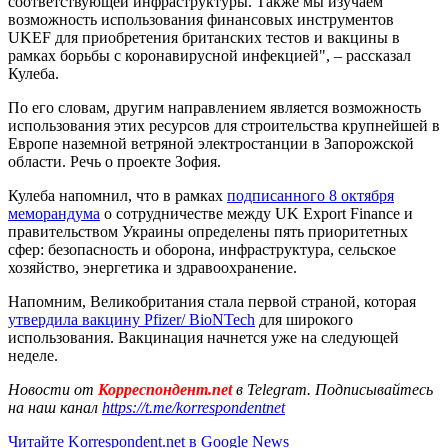
соответствующей инфраструктуры. Также мы изучаем
возможность использования финансовых инструментов
UKEF для приобретения британских тестов и вакцины в
рамках борьбы с коронавирусной инфекцией", – рассказал
Кулеба.
По его словам, другим направлением является возможность
использования этих ресурсов для строительства крупнейшей в
Европе наземной ветряной электростанции в Запорожской
области. Речь о проекте Зофия.
Кулеба напомнил, что в рамках
подписанного 8 октября
меморандума
о сотрудничестве между UK Export Finance и
правительством Украины определены пять приоритетных
сфер: безопасность и оборона, инфраструктура, сельское
хозяйство, энергетика и здравоохранение.
Напомним, Великобритания стала первой страной, которая
утвердила вакцину Pfizer/ BioNTech
для широкого
использования. Вакцинация начнется уже на следующей
неделе.
Новости от
Корреспондент.net
в Telegram. Подписывайтесь
на наш канал
https://t.me/korrespondentnet
Читайте Korrespondent.net в Google News