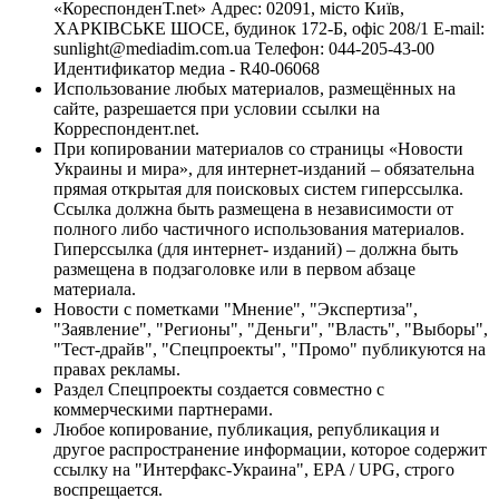
«КореспонденТ.net» Адрес: 02091, місто Київ,
ХАРКІВСЬКЕ ШОСЕ, будинок 172-Б, офіс 208/1 E-mail:
sunlight@mediadim.com.ua
Телефон: 044-205-43-00
Идентификатор медиа - R40-06068
Использование любых материалов, размещённых на
сайте, разрешается при условии ссылки на
Корреспондент.net.
При копировании материалов со страницы «Новости
Украины и мира», для интернет-изданий – обязательна
прямая открытая для поисковых систем гиперссылка.
Ссылка должна быть размещена в независимости от
полного либо частичного использования материалов.
Гиперссылка (для интернет- изданий) – должна быть
размещена в подзаголовке или в первом абзаце
материала.
Новости с пометками "Мнение", "Экспертиза",
"Заявление", "Регионы", "Деньги", "Власть", "Выборы",
"Тест-драйв", "Спецпроекты", "Промо" публикуются на
правах рекламы.
Раздел Спецпроекты создается совместно с
коммерческими партнерами.
Любое копирование, публикация, републикация и
другое распространение информации, которое содержит
ссылку на "Интерфакс-Украина", EPA / UPG, строго
воспрещается.