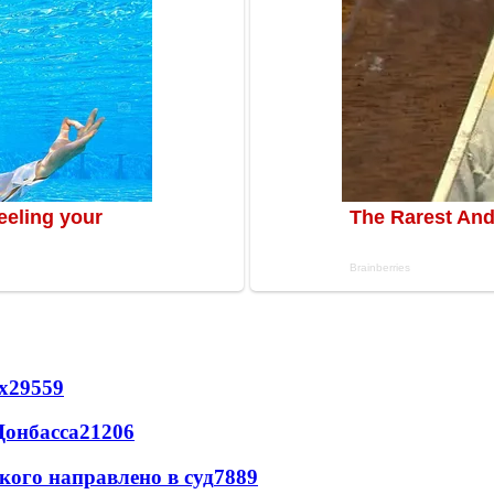
х
29559
Донбасса
21206
кого направлено в суд
7889