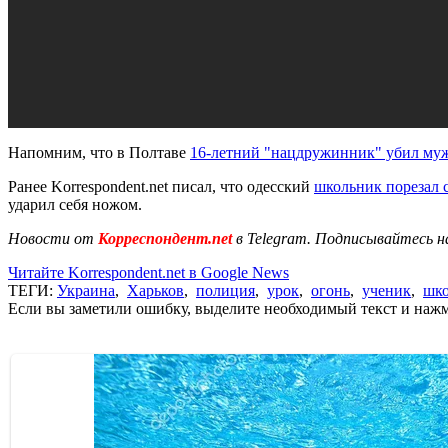
Напомним, что в Полтаве
16-летний "нацдружинник" убил му
Ранее Korrespondent.net писал, что одесский
школьник порезал 
ударил себя ножом.
Новости от
Корреспондент.net
в Telegram. Подписывайтесь н
Читайте Korrespondent.net в Google News
ТЕГИ:
Украина
,
Харьков
,
полиция
,
урок
,
огонь
,
ученик
,
шк
Если вы заметили ошибку, выделите необходимый текст и нажми