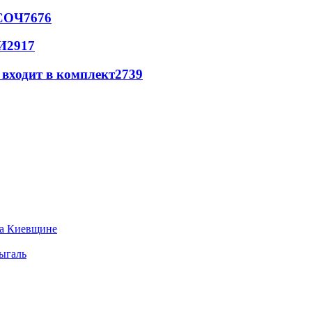
 СОЧ
7676
И
2917
 входит в комплект
2739
на Киевщине
ыгаль