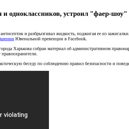
я и одноклассников, устроил "фаер-шоу" 
 антисептик и разбрызгивал жидкость, поджигая ее из зажигалки
бщении
Ювенальной превенции в Facebook.
орода Харькова собран материал об административном правона
т правоохранители.
актическую беседу по соблюдению правил безопасности и повед